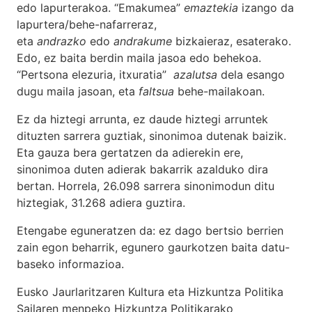
edo lapurterakoa. “Emakumea”
emaztekia
izango da
lapurtera/behe-nafarreraz,
eta
andrazko
edo
andrakume
bizkaieraz, esaterako.
Edo, ez baita berdin maila jasoa edo behekoa.
“Pertsona elezuria, itxuratia”
azalutsa
dela esango
dugu maila jasoan, eta
faltsua
behe-mailakoan.
Ez da hiztegi arrunta, ez daude hiztegi arruntek
dituzten sarrera guztiak, sinonimoa dutenak baizik.
Eta gauza bera gertatzen da adierekin ere,
sinonimoa duten adierak bakarrik azalduko dira
bertan. Horrela, 26.098 sarrera sinonimodun ditu
hiztegiak, 31.268 adiera guztira.
Etengabe eguneratzen da: ez dago bertsio berrien
zain egon beharrik, egunero gaurkotzen baita datu-
baseko informazioa.
Eusko Jaurlaritzaren Kultura eta Hizkuntza Politika
Sailaren menpeko Hizkuntza Politikarako