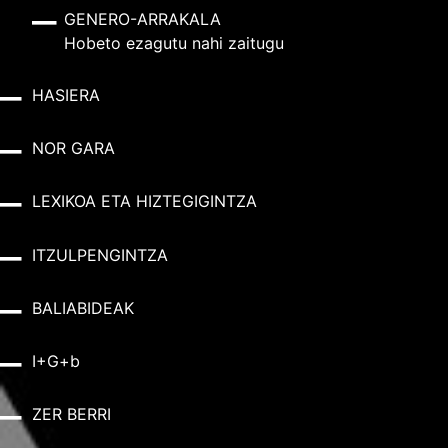
GENERO-ARRAKALA
Hobeto ezagutu nahi zaitugu
HASIERA
NOR GARA
LEXIKOA ETA HIZTEGIGINTZA
ITZULPENGINTZA
BALIABIDEAK
I+G+b
ZER BERRI