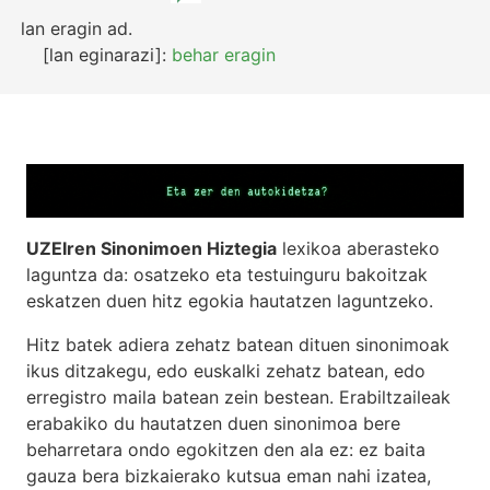
lan eragin
ad.
[lan eginarazi]:
behar eragin
UZEIren Sinonimoen Hiztegia
lexikoa aberasteko
laguntza da: osatzeko eta testuinguru bakoitzak
eskatzen duen hitz egokia hautatzen laguntzeko.
Hitz batek adiera zehatz batean dituen sinonimoak
ikus ditzakegu, edo euskalki zehatz batean, edo
erregistro maila batean zein bestean. Erabiltzaileak
erabakiko du hautatzen duen sinonimoa bere
beharretara ondo egokitzen den ala ez: ez baita
gauza bera bizkaierako kutsua eman nahi izatea,