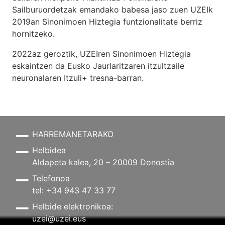
Sailburuordetzak emandako babesa jaso zuen UZEIk
2019an Sinonimoen Hiztegia funtzionalitate berriz
hornitzeko.
2022az geroztik, UZEIren Sinonimoen Hiztegia
eskaintzen da Eusko Jaurlaritzaren itzultzaile
neuronalaren
Itzuli+
tresna-barran.
HARREMANETARAKO
Helbidea
Aldapeta kalea, 20 – 20009 Donostia
Telefonoa
tel: +34 943 47 33 77
Helbide elektronikoa:
uzei@uzei.eus