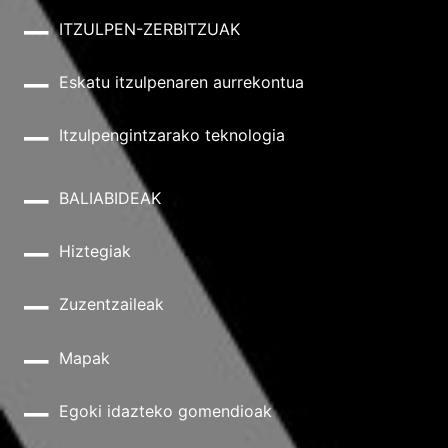
ITZULPEN-ZERBITZUAK
Eskatu itzulpenaren aurrekontua
Itzulpengintzarako teknologia
BALIABIDEAK
Hiztegiak
Zuzentzaileak
Mapak
Egoki idazteko gomendioak