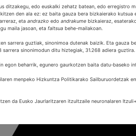
s ditzakegu, edo euskalki zehatz batean, edo erregistro ma
itzen den ala ez: ez baita gauza bera bizkaierako kutsua e
arreraz, eta
andrazko
edo
andrakume
bizkaieraz, esaterako
gu maila jasoan, eta
faltsua
behe-mailakoan.
zten sarrera guztiak, sinonimoa dutenak baizik. Eta gauza b
 sarrera sinonimodun ditu hiztegiak, 31.268 adiera guztira.
in egon beharrik, egunero gaurkotzen baita datu-baseko in
 Sailaren menpeko Hizkuntza Politikarako Sailburuordetza
zen da Eusko Jaurlaritzaren itzultzaile neuronalaren
Itzuli