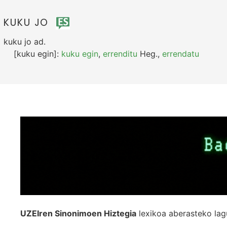
KUKU JO
kuku jo
ad.
[kuku egin]:
kuku egin
,
errenditu
Heg.
,
errendatu
UZEIren Sinonimoen Hiztegia
lexikoa aberasteko lag