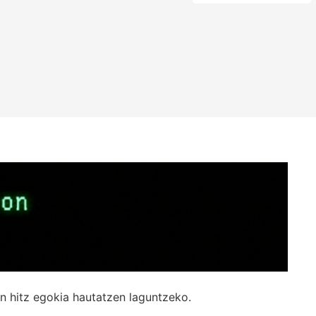
n hitz egokia hautatzen laguntzeko.