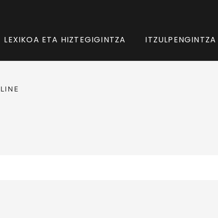
LEXIKOA ETA HIZTEGIGINTZA
ITZULPENGINTZA
LINE