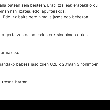
ila batean zein bestean. Erabiltzaileak erabakiko du
man nahi izatea, edo lapurterakoa.
. Edo, ez baita berdin maila jasoa edo behekoa.
era gertatzen da adierekin ere, sinonimoa duten
formazioa.
k emandako babesa jaso zuen UZEIk 2019an Sinonimoen
+
tresna-barran.