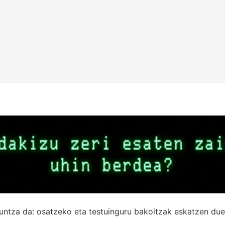
untza da: osatzeko eta testuinguru bakoitzak eskatzen due