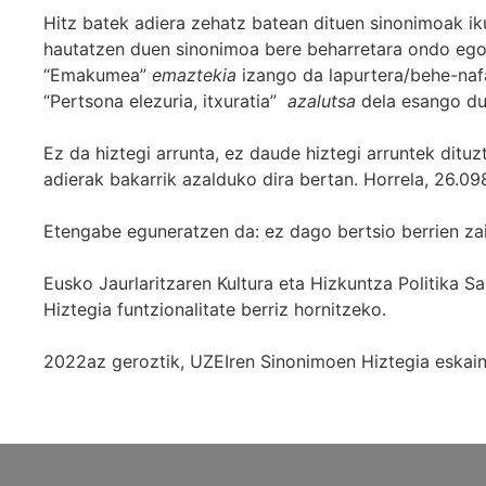
Hitz batek adiera zehatz batean dituen sinonimoak iku
hautatzen duen sinonimoa bere beharretara ondo egok
“Emakumea”
emaztekia
izango da lapurtera/behe-naf
“Pertsona elezuria, itxuratia”
azalutsa
dela esango du
Ez da hiztegi arrunta, ez daude hiztegi arruntek ditu
adierak bakarrik azalduko dira bertan. Horrela, 26.098
Etengabe eguneratzen da: ez dago bertsio berrien za
Eusko Jaurlaritzaren Kultura eta Hizkuntza Politika
Hiztegia funtzionalitate berriz hornitzeko.
2022az geroztik, UZEIren Sinonimoen Hiztegia eskaint