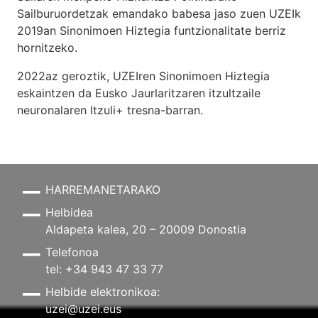
Sailburuordetzak emandako babesa jaso zuen UZEIk
2019an Sinonimoen Hiztegia funtzionalitate berriz
hornitzeko.
2022az geroztik, UZEIren Sinonimoen Hiztegia
eskaintzen da Eusko Jaurlaritzaren itzultzaile
neuronalaren
Itzuli+
tresna-barran.
HARREMANETARAKO
Helbidea
Aldapeta kalea, 20 – 20009 Donostia
Telefonoa
tel: +34 943 47 33 77
Helbide elektronikoa:
uzei@uzei.eus