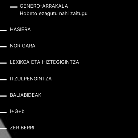
GENERO-ARRAKALA
Hobeto ezagutu nahi zaitugu
HASIERA
NOR GARA
LEXIKOA ETA HIZTEGIGINTZA
ITZULPENGINTZA
BALIABIDEAK
I+G+b
ZER BERRI