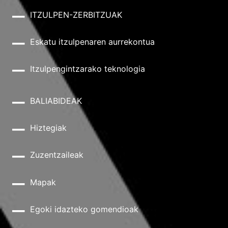
ITZULPEN-ZERBITZUAK
Eskatu itzulpenaren aurrekontua
Itzulpengintzarako teknologia
BALIABIDEAK
Hiztegiak
Zuzentzaileak
Mapak
Egoki idazteko gomendioak