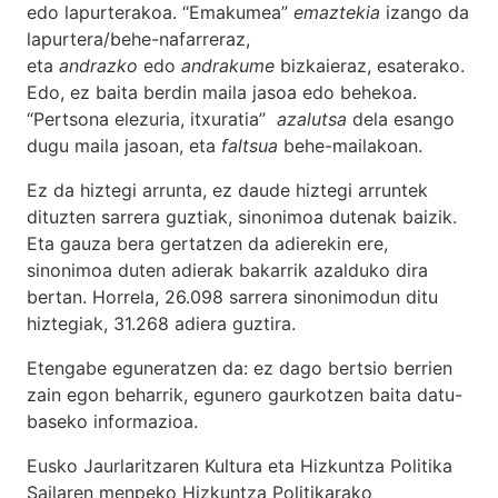
edo lapurterakoa. “Emakumea”
emaztekia
izango da
lapurtera/behe-nafarreraz,
eta
andrazko
edo
andrakume
bizkaieraz, esaterako.
Edo, ez baita berdin maila jasoa edo behekoa.
“Pertsona elezuria, itxuratia”
azalutsa
dela esango
dugu maila jasoan, eta
faltsua
behe-mailakoan.
Ez da hiztegi arrunta, ez daude hiztegi arruntek
dituzten sarrera guztiak, sinonimoa dutenak baizik.
Eta gauza bera gertatzen da adierekin ere,
sinonimoa duten adierak bakarrik azalduko dira
bertan. Horrela, 26.098 sarrera sinonimodun ditu
hiztegiak, 31.268 adiera guztira.
Etengabe eguneratzen da: ez dago bertsio berrien
zain egon beharrik, egunero gaurkotzen baita datu-
baseko informazioa.
Eusko Jaurlaritzaren Kultura eta Hizkuntza Politika
Sailaren menpeko Hizkuntza Politikarako