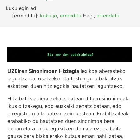
kuku egin
ad.
[errenditu]:
kuku jo
,
errenditu
Heg.
,
errendatu
UZEIren Sinonimoen Hiztegia
lexikoa aberasteko
laguntza da: osatzeko eta testuinguru bakoitzak
eskatzen duen hitz egokia hautatzen laguntzeko.
Hitz batek adiera zehatz batean dituen sinonimoak
ikus ditzakegu, edo euskalki zehatz batean, edo
erregistro maila batean zein bestean. Erabiltzaileak
erabakiko du hautatzen duen sinonimoa bere
beharretara ondo egokitzen den ala ez: ez baita
gauza bera bizkaierako kutsua eman nahi izatea,