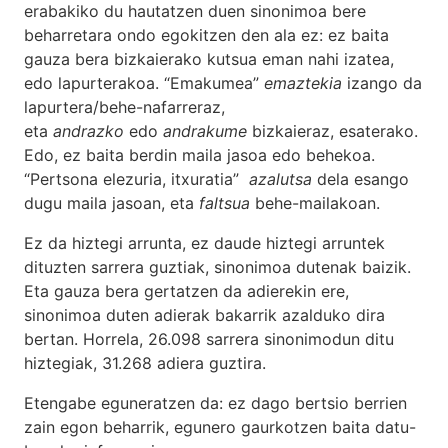
erabakiko du hautatzen duen sinonimoa bere
beharretara ondo egokitzen den ala ez: ez baita
gauza bera bizkaierako kutsua eman nahi izatea,
edo lapurterakoa. “Emakumea”
emaztekia
izango da
lapurtera/behe-nafarreraz,
eta
andrazko
edo
andrakume
bizkaieraz, esaterako.
Edo, ez baita berdin maila jasoa edo behekoa.
“Pertsona elezuria, itxuratia”
azalutsa
dela esango
dugu maila jasoan, eta
faltsua
behe-mailakoan.
Ez da hiztegi arrunta, ez daude hiztegi arruntek
dituzten sarrera guztiak, sinonimoa dutenak baizik.
Eta gauza bera gertatzen da adierekin ere,
sinonimoa duten adierak bakarrik azalduko dira
bertan. Horrela, 26.098 sarrera sinonimodun ditu
hiztegiak, 31.268 adiera guztira.
Etengabe eguneratzen da: ez dago bertsio berrien
zain egon beharrik, egunero gaurkotzen baita datu-