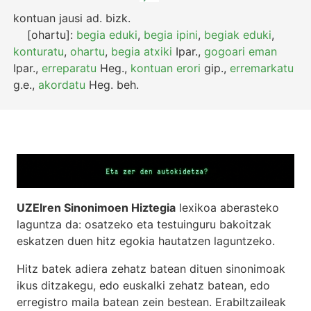
kontuan jausi
ad.
bizk.
[ohartu]:
begia eduki
,
begia ipini
,
begiak eduki
,
konturatu
,
ohartu
,
begia atxiki
Ipar.
,
gogoari eman
Ipar.
,
erreparatu
Heg.
,
kontuan erori
gip.
,
erremarkatu
g.e.
,
akordatu
Heg.
beh.
UZEIren Sinonimoen Hiztegia
lexikoa aberasteko
laguntza da: osatzeko eta testuinguru bakoitzak
eskatzen duen hitz egokia hautatzen laguntzeko.
Hitz batek adiera zehatz batean dituen sinonimoak
ikus ditzakegu, edo euskalki zehatz batean, edo
erregistro maila batean zein bestean. Erabiltzaileak