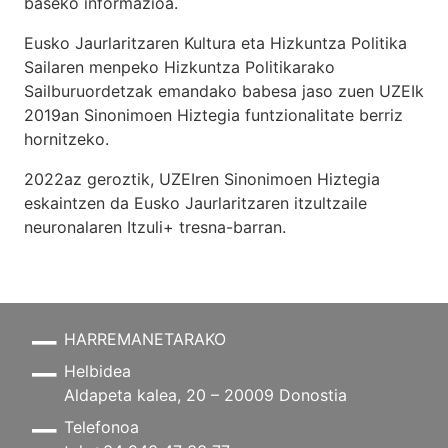
baseko informazioa.
Eusko Jaurlaritzaren Kultura eta Hizkuntza Politika
Sailaren menpeko Hizkuntza Politikarako
Sailburuordetzak emandako babesa jaso zuen UZEIk
2019an Sinonimoen Hiztegia funtzionalitate berriz
hornitzeko.
2022az geroztik, UZEIren Sinonimoen Hiztegia
eskaintzen da Eusko Jaurlaritzaren itzultzaile
neuronalaren
Itzuli+
tresna-barran.
HARREMANETARAKO
Helbidea
Aldapeta kalea, 20 – 20009 Donostia
Telefonoa