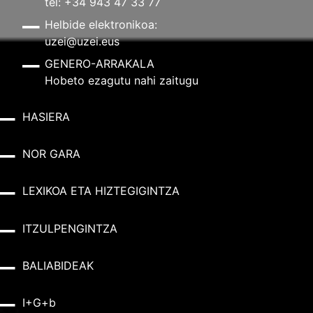
tel: +34 943 47 33 77
Helbide elektronikoa:
uzei@uzei.eus
GENERO-ARRAKALA
Hobeto ezagutu nahi zaitugu
HASIERA
NOR GARA
LEXIKOA ETA HIZTEGIGINTZA
ITZULPENGINTZA
BALIABIDEAK
I+G+b