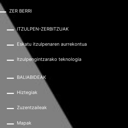
ZER BERRI
ITZULPEN-ZERBITZUAK
Eskatu itzulpenaren aurrekontua
Itzulpengintzarako teknologia
BALIABIDEAK
Hiztegiak
Zuzentzaileak
Mapak