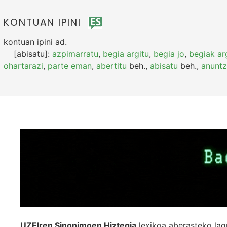
KONTUAN IPINI
kontuan ipini
ad.
[abisatu]:
azpimarratu
,
begia argitu
,
begia jo
,
begiak ar
ohartarazi
,
parte eman
,
abertitu
beh.
,
abisatu
beh.
,
anuntz
UZEIren Sinonimoen Hiztegia
lexikoa aberasteko lag