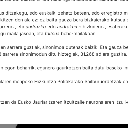
s ditzakegu, edo euskalki zehatz batean, edo erregistro ma
itzen den ala ez: ez baita gauza bera bizkaierako kutsua e
arreraz, eta
andrazko
edo
andrakume
bizkaieraz, esaterako
gu maila jasoan, eta
faltsua
behe-mailakoan.
zten sarrera guztiak, sinonimoa dutenak baizik. Eta gauza b
 sarrera sinonimodun ditu hiztegiak, 31.268 adiera guztira.
in egon beharrik, egunero gaurkotzen baita datu-baseko in
 Sailaren menpeko Hizkuntza Politikarako Sailburuordetza
zen da Eusko Jaurlaritzaren itzultzaile neuronalaren
Itzuli