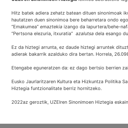
Hitz batek adiera zehatz batean dituen sinonimoak iku
hautatzen duen sinonimoa bere beharretara ondo egok
“Emakumea”
emaztekia
izango da lapurtera/behe-naf
“Pertsona elezuria, itxuratia”
azalutsa
dela esango du
Ez da hiztegi arrunta, ez daude hiztegi arruntek ditu
adierak bakarrik azalduko dira bertan. Horrela, 26.098
Etengabe eguneratzen da: ez dago bertsio berrien za
Eusko Jaurlaritzaren Kultura eta Hizkuntza Politika
Hiztegia funtzionalitate berriz hornitzeko.
2022az geroztik, UZEIren Sinonimoen Hiztegia eskaint