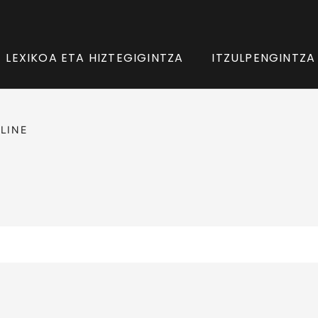
LEXIKOA ETA HIZTEGIGINTZA
ITZULPENGINTZA
LINE