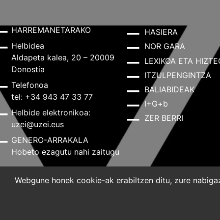
HARREMANETARAKO
HASIERA
Helbidea
NOR GARA
Aldapeta kalea, 20 – 20009
LEXIKOA ETA HIZTE
Donostia
ITZULPENGINTZA
Telefonoa
BALIABIDEAK
tel: +34 943 47 33 77
I+G+b
Helbide elektronikoa:
ZER BERRI
uzei@uzei.eus
GENERO-ARRAKALA
Hobeto ezagutu nahi zaitugu
Webgune honek cookie-ak erabiltzen ditu, zure nabigazi
Lege-oharra
Pribatutasun-politika
Cookie-politik