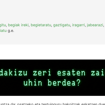
gitu
,
begiak ireki
,
begietaratu
,
gaztigatu
,
iragarri
,
jabearazi
iatu
g.e.
untza da: osatzeko eta testuinguru bakoitzak eskatzen due