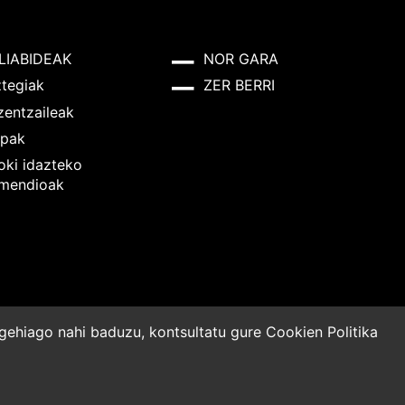
LIABIDEAK
NOR GARA
ztegiak
ZER BERRI
zentzaileak
pak
oki idazteko
mendioak
o gehiago nahi baduzu, kontsultatu gure
Cookien Politika