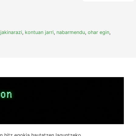
,
jakinarazi
,
kontuan jarri
,
nabarmendu
,
ohar egin
,
n hitz egokia hautatzen laguntzeko.