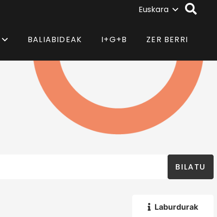
Euskara
BALIABIDEAK
I+G+B
ZER BERRI
BILATU
Laburdurak