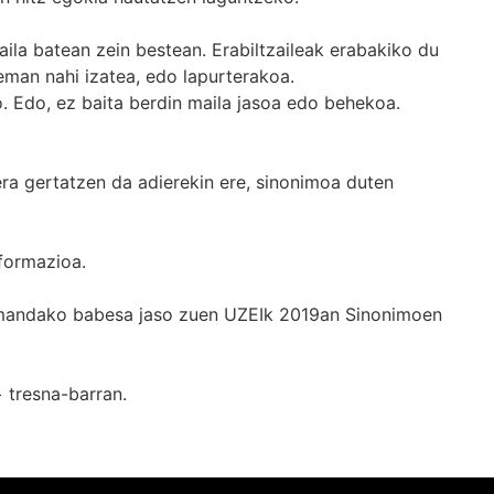
ila batean zein bestean. Erabiltzaileak erabakiko du
man nahi izatea, edo lapurterakoa.
. Edo, ez baita berdin maila jasoa edo behekoa.
era gertatzen da adierekin ere, sinonimoa duten
formazioa.
k emandako babesa jaso zuen UZEIk 2019an Sinonimoen
+
tresna-barran.