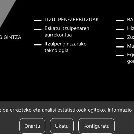
ITZULPEN-ZERBITZUAK
BA
Eskatu itzulpenaren
Hi
aurrekontua
GIGINTZA
Zu
Itzulpengintzarako
Ma
teknologia
Eg
go
oa errazteko eta analisi estatistikoak egiteko. Informazi
a
Onartu
Ukatu
Konfiguratu