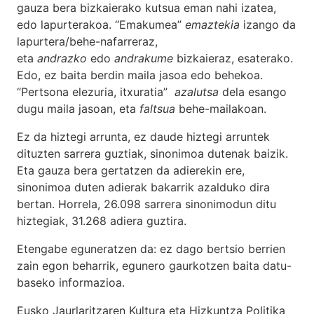
gauza bera bizkaierako kutsua eman nahi izatea,
edo lapurterakoa. “Emakumea”
emaztekia
izango da
lapurtera/behe-nafarreraz,
eta
andrazko
edo
andrakume
bizkaieraz, esaterako.
Edo, ez baita berdin maila jasoa edo behekoa.
“Pertsona elezuria, itxuratia”
azalutsa
dela esango
dugu maila jasoan, eta
faltsua
behe-mailakoan.
Ez da hiztegi arrunta, ez daude hiztegi arruntek
dituzten sarrera guztiak, sinonimoa dutenak baizik.
Eta gauza bera gertatzen da adierekin ere,
sinonimoa duten adierak bakarrik azalduko dira
bertan. Horrela, 26.098 sarrera sinonimodun ditu
hiztegiak, 31.268 adiera guztira.
Etengabe eguneratzen da: ez dago bertsio berrien
zain egon beharrik, egunero gaurkotzen baita datu-
baseko informazioa.
Eusko Jaurlaritzaren Kultura eta Hizkuntza Politika