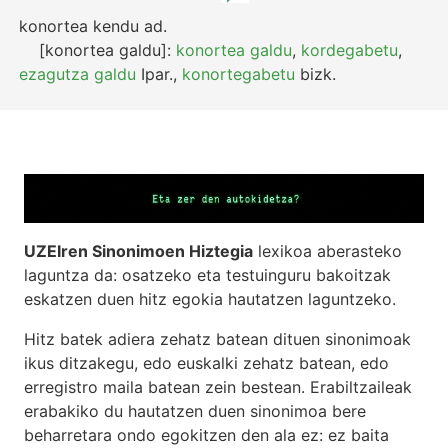
konortea kendu
ad.
[konortea galdu]:
konortea galdu
,
kordegabetu
,
ezagutza galdu
Ipar.
,
konortegabetu
bizk.
UZEIren Sinonimoen Hiztegia
lexikoa aberasteko
laguntza da: osatzeko eta testuinguru bakoitzak
eskatzen duen hitz egokia hautatzen laguntzeko.
Hitz batek adiera zehatz batean dituen sinonimoak
ikus ditzakegu, edo euskalki zehatz batean, edo
erregistro maila batean zein bestean. Erabiltzaileak
erabakiko du hautatzen duen sinonimoa bere
beharretara ondo egokitzen den ala ez: ez baita