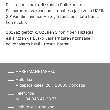
Sailaren menpeko Hizkuntza Politikarako
Sailburuordetzak emandako babesa jaso zuen UZEIk
2019an Sinonimoen Hiztegia funtzionalitate berriz
hornitzeko.
2022az geroztik, UZEIren Sinonimoen Hiztegia
eskaintzen da Eusko Jaurlaritzaren itzultzaile
neuronalaren
Itzuli+
tresna-barran.
HARREMANETARAKO
Helbidea
Aldapeta kalea, 20 – 20009 Donostia
Telefonoa
tel: +34 943 47 33 77
Helbide elektronikoa: