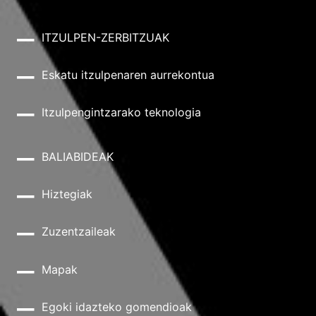
ITZULPEN-ZERBITZUAK
Eskatu itzulpenaren aurrekontua
Itzulpengintzarako teknologia
BALIABIDEAK
Hiztegiak
Zuzentzaileak
Mapak
Egoki idazteko gomendioak