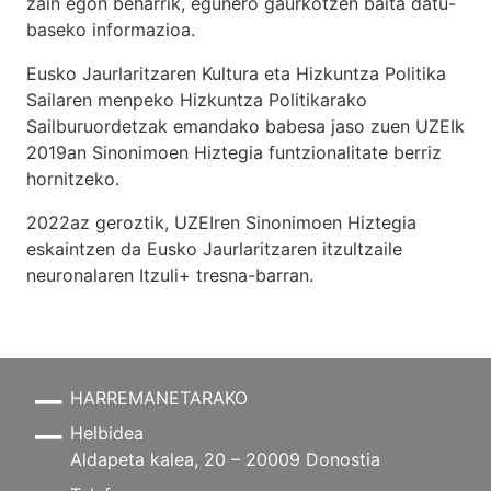
zain egon beharrik, egunero gaurkotzen baita datu-
baseko informazioa.
Eusko Jaurlaritzaren Kultura eta Hizkuntza Politika
Sailaren menpeko Hizkuntza Politikarako
Sailburuordetzak emandako babesa jaso zuen UZEIk
2019an Sinonimoen Hiztegia funtzionalitate berriz
hornitzeko.
2022az geroztik, UZEIren Sinonimoen Hiztegia
eskaintzen da Eusko Jaurlaritzaren itzultzaile
neuronalaren
Itzuli+
tresna-barran.
HARREMANETARAKO
Helbidea
Aldapeta kalea, 20 – 20009 Donostia