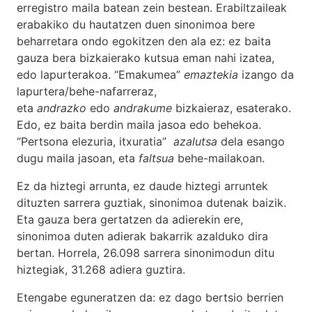
erregistro maila batean zein bestean. Erabiltzaileak
erabakiko du hautatzen duen sinonimoa bere
beharretara ondo egokitzen den ala ez: ez baita
gauza bera bizkaierako kutsua eman nahi izatea,
edo lapurterakoa. “Emakumea”
emaztekia
izango da
lapurtera/behe-nafarreraz,
eta
andrazko
edo
andrakume
bizkaieraz, esaterako.
Edo, ez baita berdin maila jasoa edo behekoa.
“Pertsona elezuria, itxuratia”
azalutsa
dela esango
dugu maila jasoan, eta
faltsua
behe-mailakoan.
Ez da hiztegi arrunta, ez daude hiztegi arruntek
dituzten sarrera guztiak, sinonimoa dutenak baizik.
Eta gauza bera gertatzen da adierekin ere,
sinonimoa duten adierak bakarrik azalduko dira
bertan. Horrela, 26.098 sarrera sinonimodun ditu
hiztegiak, 31.268 adiera guztira.
Etengabe eguneratzen da: ez dago bertsio berrien