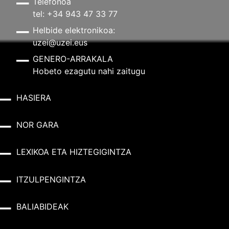
Telefonoa
tel: +34 943 47 33 77
Helbide elektronikoa:
uzei@uzei.eus
GENERO-ARRAKALA
Hobeto ezagutu nahi zaitugu
HASIERA
NOR GARA
LEXIKOA ETA HIZTEGIGINTZA
ITZULPENGINTZA
BALIABIDEAK