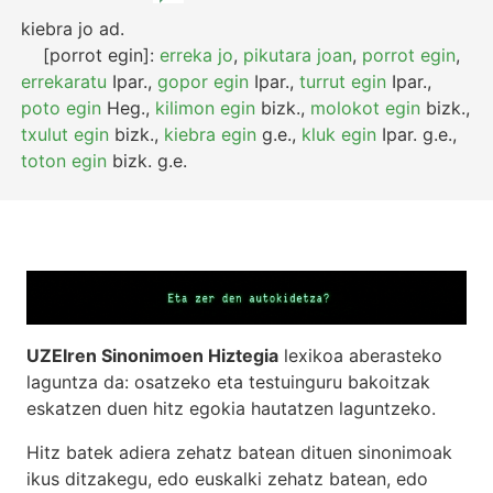
kiebra jo
ad.
[porrot egin]:
erreka jo
,
pikutara joan
,
porrot egin
,
errekaratu
Ipar.
,
gopor egin
Ipar.
,
turrut egin
Ipar.
,
poto egin
Heg.
,
kilimon egin
bizk.
,
molokot egin
bizk.
,
txulut egin
bizk.
,
kiebra egin
g.e.
,
kluk egin
Ipar.
g.e.
,
toton egin
bizk.
g.e.
UZEIren Sinonimoen Hiztegia
lexikoa aberasteko
laguntza da: osatzeko eta testuinguru bakoitzak
eskatzen duen hitz egokia hautatzen laguntzeko.
Hitz batek adiera zehatz batean dituen sinonimoak
ikus ditzakegu, edo euskalki zehatz batean, edo