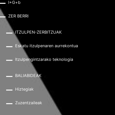
I+G+b
ZER BERRI
ITZULPEN-ZERBITZUAK
Eskatu itzulpenaren aurrekontua
Itzulpengintzarako teknologia
BALIABIDEAK
Hiztegiak
Zuzentzaileak