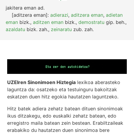
jakitera eman
ad.
[aditzera eman]:
adierazi
,
aditzera eman
,
adietan
eman
bizk.
,
aditzen eman
bizk.
,
demostratu
gip.
beh.
,
azaldatu
bizk.
zah.
,
zeinaratu
zub.
zah.
UZEIren Sinonimoen Hiztegia
lexikoa aberasteko
laguntza da: osatzeko eta testuinguru bakoitzak
eskatzen duen hitz egokia hautatzen laguntzeko.
Hitz batek adiera zehatz batean dituen sinonimoak
ikus ditzakegu, edo euskalki zehatz batean, edo
erregistro maila batean zein bestean. Erabiltzaileak
erabakiko du hautatzen duen sinonimoa bere