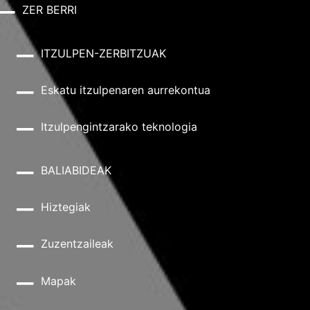
ZER BERRI
ITZULPEN-ZERBITZUAK
Eskatu itzulpenaren aurrekontua
Itzulpengintzarako teknologia
BALIABIDEAK
Hiztegiak
Zuzentzaileak
Mapak