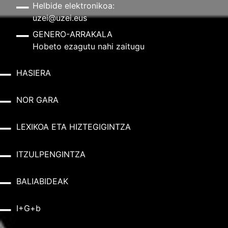
Helbide elektronikoa:
uzei@uzei.eus
GENERO-ARRAKALA
Hobeto ezagutu nahi zaitugu
HASIERA
NOR GARA
LEXIKOA ETA HIZTEGIGINTZA
ITZULPENGINTZA
BALIABIDEAK
I+G+b