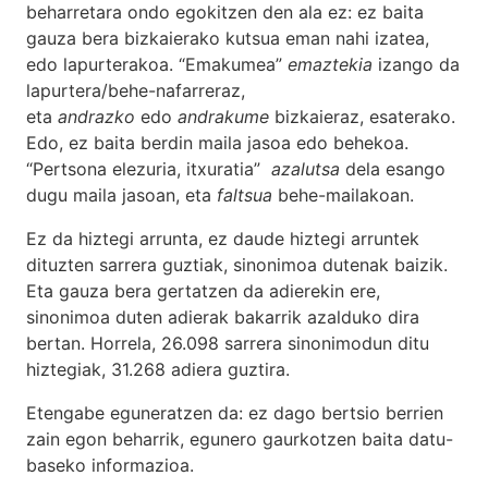
beharretara ondo egokitzen den ala ez: ez baita
gauza bera bizkaierako kutsua eman nahi izatea,
edo lapurterakoa. “Emakumea”
emaztekia
izango da
lapurtera/behe-nafarreraz,
eta
andrazko
edo
andrakume
bizkaieraz, esaterako.
Edo, ez baita berdin maila jasoa edo behekoa.
“Pertsona elezuria, itxuratia”
azalutsa
dela esango
dugu maila jasoan, eta
faltsua
behe-mailakoan.
Ez da hiztegi arrunta, ez daude hiztegi arruntek
dituzten sarrera guztiak, sinonimoa dutenak baizik.
Eta gauza bera gertatzen da adierekin ere,
sinonimoa duten adierak bakarrik azalduko dira
bertan. Horrela, 26.098 sarrera sinonimodun ditu
hiztegiak, 31.268 adiera guztira.
Etengabe eguneratzen da: ez dago bertsio berrien
zain egon beharrik, egunero gaurkotzen baita datu-
baseko informazioa.