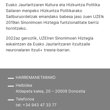
Eusko Jaurlaritzaren Kultura eta Hizkuntza Politika
Sailaren menpeko Hizkuntza Politikarako
Sailburuordetzak emandako babesa jaso zuen UZEIk
2019an Sinonimoen Hiztegia funtzionalitate berriz
hornitzeko.
2022az geroztik, UZEIren Sinonimoen Hiztegia
eskaintzen da Eusko Jaurlaritzaren itzultzaile
neuronalaren
Itzuli+
tresna-barran.
HARREMANETARAKO
Helbidea
Aldapeta kalea, 20 – 20009 Donostia
Telefonoa
tel: +34 943 47 33 77