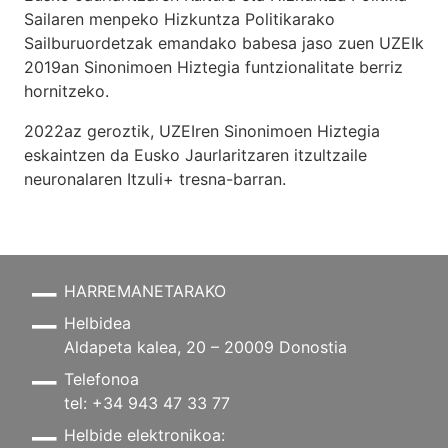
Sailaren menpeko Hizkuntza Politikarako
Sailburuordetzak emandako babesa jaso zuen UZEIk
2019an Sinonimoen Hiztegia funtzionalitate berriz
hornitzeko.
2022az geroztik, UZEIren Sinonimoen Hiztegia
eskaintzen da Eusko Jaurlaritzaren itzultzaile
neuronalaren
Itzuli+
tresna-barran.
HARREMANETARAKO
Helbidea
Aldapeta kalea, 20 – 20009 Donostia
Telefonoa
tel: +34 943 47 33 77
Helbide elektronikoa: