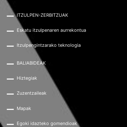
ITZULPEN-ZERBITZUAK
Eskatu itzulpenaren aurrekontua
Itzulpengintzarako teknologia
BALIABIDEAK
Hiztegiak
Zuzentzaileak
Mapak
Egoki idazteko gomendioak