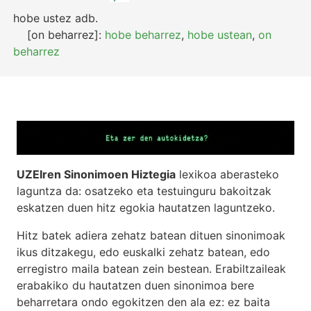
hobe ustez
adb.
[on beharrez]:
hobe beharrez
,
hobe ustean
,
on
beharrez
UZEIren Sinonimoen Hiztegia
lexikoa aberasteko
laguntza da: osatzeko eta testuinguru bakoitzak
eskatzen duen hitz egokia hautatzen laguntzeko.
Hitz batek adiera zehatz batean dituen sinonimoak
ikus ditzakegu, edo euskalki zehatz batean, edo
erregistro maila batean zein bestean. Erabiltzaileak
erabakiko du hautatzen duen sinonimoa bere
beharretara ondo egokitzen den ala ez: ez baita