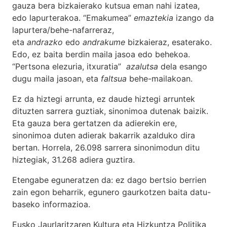
gauza bera bizkaierako kutsua eman nahi izatea,
edo lapurterakoa. “Emakumea”
emaztekia
izango da
lapurtera/behe-nafarreraz,
eta
andrazko
edo
andrakume
bizkaieraz, esaterako.
Edo, ez baita berdin maila jasoa edo behekoa.
“Pertsona elezuria, itxuratia”
azalutsa
dela esango
dugu maila jasoan, eta
faltsua
behe-mailakoan.
Ez da hiztegi arrunta, ez daude hiztegi arruntek
dituzten sarrera guztiak, sinonimoa dutenak baizik.
Eta gauza bera gertatzen da adierekin ere,
sinonimoa duten adierak bakarrik azalduko dira
bertan. Horrela, 26.098 sarrera sinonimodun ditu
hiztegiak, 31.268 adiera guztira.
Etengabe eguneratzen da: ez dago bertsio berrien
zain egon beharrik, egunero gaurkotzen baita datu-
baseko informazioa.
Eusko Jaurlaritzaren Kultura eta Hizkuntza Politika