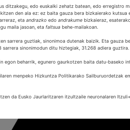
s ditzakegu, edo euskalki zehatz batean, edo erregistro ma
itzen den ala ez: ez baita gauza bera bizkaierako kutsua e
arreraz, eta
andrazko
edo
andrakume
bizkaieraz, esaterako
gu maila jasoan, eta
faltsua
behe-mailakoan.
zten sarrera guztiak, sinonimoa dutenak baizik. Eta gauza b
 sarrera sinonimodun ditu hiztegiak, 31.268 adiera guztira.
in egon beharrik, egunero gaurkotzen baita datu-baseko in
 Sailaren menpeko Hizkuntza Politikarako Sailburuordetza
zen da Eusko Jaurlaritzaren itzultzaile neuronalaren
Itzuli