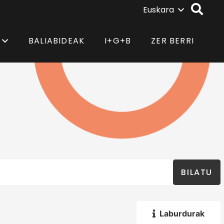
Euskara
BALIABIDEAK
I+G+B
ZER BERRI
BILATU
Laburdurak