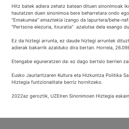
Hitz batek adiera zehatz batean dituen sinonimoak iku
hautatzen duen sinonimoa bere beharretara ondo egok
“Emakumea”
emaztekia
izango da lapurtera/behe-naf
“Pertsona elezuria, itxuratia”
azalutsa
dela esango du
Ez da hiztegi arrunta, ez daude hiztegi arruntek ditu
adierak bakarrik azalduko dira bertan. Horrela, 26.098
Etengabe eguneratzen da: ez dago bertsio berrien za
Eusko Jaurlaritzaren Kultura eta Hizkuntza Politika
Hiztegia funtzionalitate berriz hornitzeko.
2022az geroztik, UZEIren Sinonimoen Hiztegia eskaint