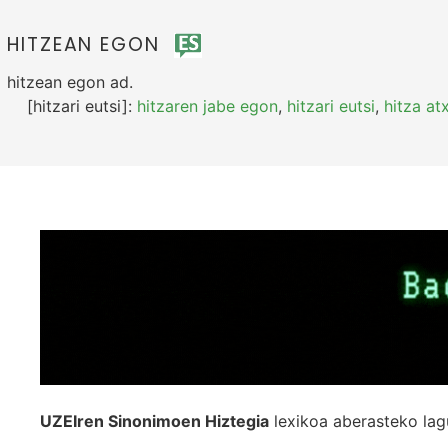
HITZEAN EGON
hitzean egon
ad.
[hitzari eutsi]:
hitzaren jabe egon
,
hitzari eutsi
,
hitza atx
UZEIren Sinonimoen Hiztegia
lexikoa aberasteko lag