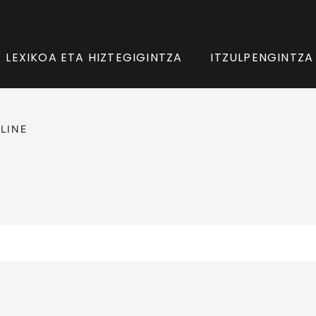
LEXIKOA ETA HIZTEGIGINTZA
ITZULPENGINTZA
LINE