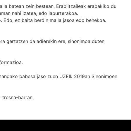
ila batean zein bestean. Erabiltzaileak erabakiko du
man nahi izatea, edo lapurterakoa.
. Edo, ez baita berdin maila jasoa edo behekoa.
era gertatzen da adierekin ere, sinonimoa duten
formazioa.
k emandako babesa jaso zuen UZEIk 2019an Sinonimoen
+
tresna-barran.