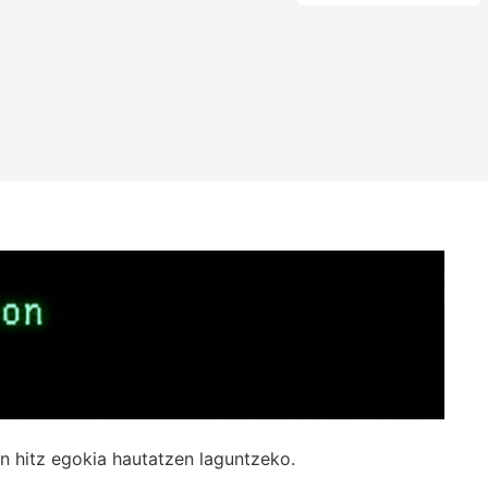
n hitz egokia hautatzen laguntzeko.