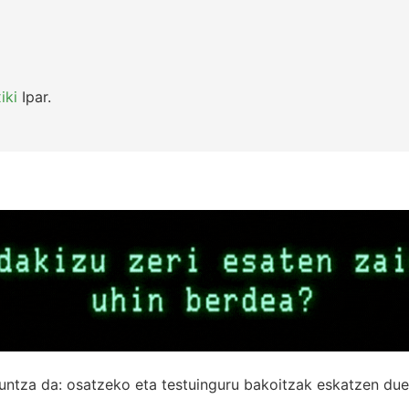
iki
Ipar.
untza da: osatzeko eta testuinguru bakoitzak eskatzen due