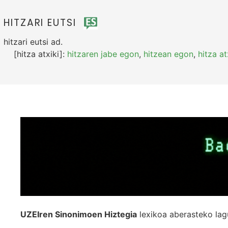
HITZARI EUTSI
hitzari eutsi
ad.
[hitza atxiki]:
hitzaren jabe egon
,
hitzean egon
,
hitza at
UZEIren Sinonimoen Hiztegia
lexikoa aberasteko lag