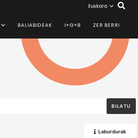
Euskara
BALIABIDEAK
I+G+B
ZER BERRI
BILATU
Laburdurak