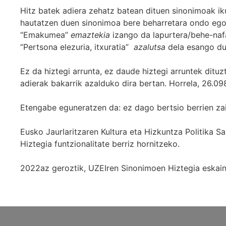
Hitz batek adiera zehatz batean dituen sinonimoak iku
hautatzen duen sinonimoa bere beharretara ondo egok
“Emakumea”
emaztekia
izango da lapurtera/behe-naf
“Pertsona elezuria, itxuratia”
azalutsa
dela esango du
Ez da hiztegi arrunta, ez daude hiztegi arruntek ditu
adierak bakarrik azalduko dira bertan. Horrela, 26.098
Etengabe eguneratzen da: ez dago bertsio berrien za
Eusko Jaurlaritzaren Kultura eta Hizkuntza Politika
Hiztegia funtzionalitate berriz hornitzeko.
2022az geroztik, UZEIren Sinonimoen Hiztegia eskaint