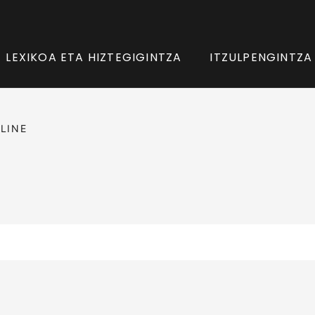
LEXIKOA ETA HIZTEGIGINTZA
ITZULPENGINTZA
LINE