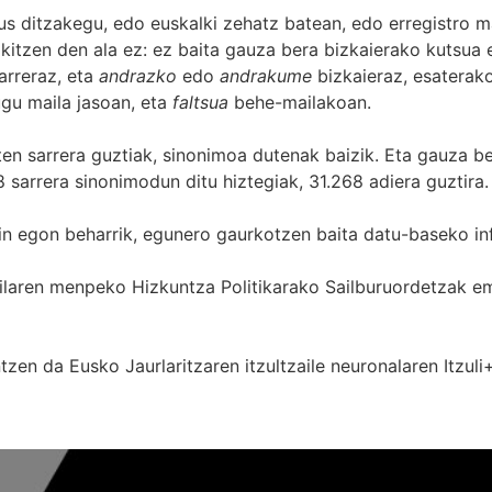
s ditzakegu, edo euskalki zehatz batean, edo erregistro ma
itzen den ala ez: ez baita gauza bera bizkaierako kutsua e
arreraz, eta
andrazko
edo
andrakume
bizkaieraz, esaterako
gu maila jasoan, eta
faltsua
behe-mailakoan.
zten sarrera guztiak, sinonimoa dutenak baizik. Eta gauza b
 sarrera sinonimodun ditu hiztegiak, 31.268 adiera guztira.
in egon beharrik, egunero gaurkotzen baita datu-baseko in
 Sailaren menpeko Hizkuntza Politikarako Sailburuordetza
zen da Eusko Jaurlaritzaren itzultzaile neuronalaren
Itzuli