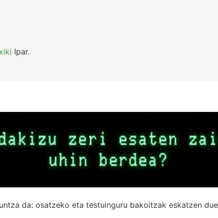
xiki
Ipar.
untza da: osatzeko eta testuinguru bakoitzak eskatzen due