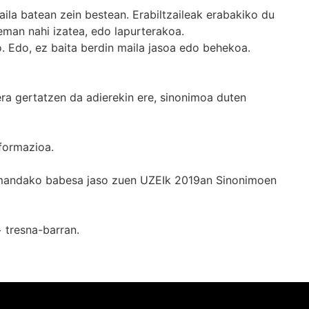
ila batean zein bestean. Erabiltzaileak erabakiko du
man nahi izatea, edo lapurterakoa.
. Edo, ez baita berdin maila jasoa edo behekoa.
era gertatzen da adierekin ere, sinonimoa duten
formazioa.
k emandako babesa jaso zuen UZEIk 2019an Sinonimoen
+
tresna-barran.