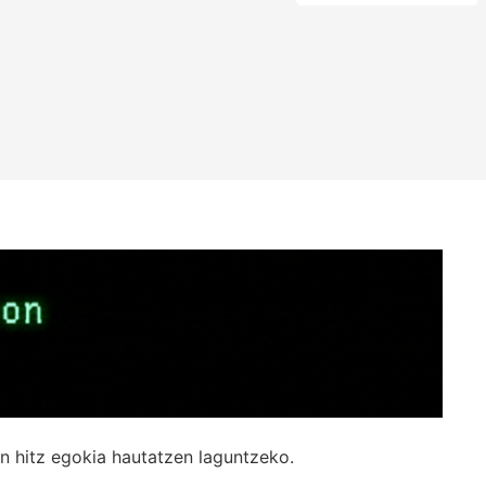
n hitz egokia hautatzen laguntzeko.