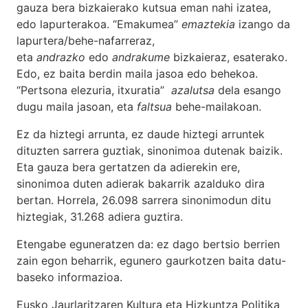
gauza bera bizkaierako kutsua eman nahi izatea,
edo lapurterakoa. “Emakumea”
emaztekia
izango da
lapurtera/behe-nafarreraz,
eta
andrazko
edo
andrakume
bizkaieraz, esaterako.
Edo, ez baita berdin maila jasoa edo behekoa.
“Pertsona elezuria, itxuratia”
azalutsa
dela esango
dugu maila jasoan, eta
faltsua
behe-mailakoan.
Ez da hiztegi arrunta, ez daude hiztegi arruntek
dituzten sarrera guztiak, sinonimoa dutenak baizik.
Eta gauza bera gertatzen da adierekin ere,
sinonimoa duten adierak bakarrik azalduko dira
bertan. Horrela, 26.098 sarrera sinonimodun ditu
hiztegiak, 31.268 adiera guztira.
Etengabe eguneratzen da: ez dago bertsio berrien
zain egon beharrik, egunero gaurkotzen baita datu-
baseko informazioa.
Eusko Jaurlaritzaren Kultura eta Hizkuntza Politika