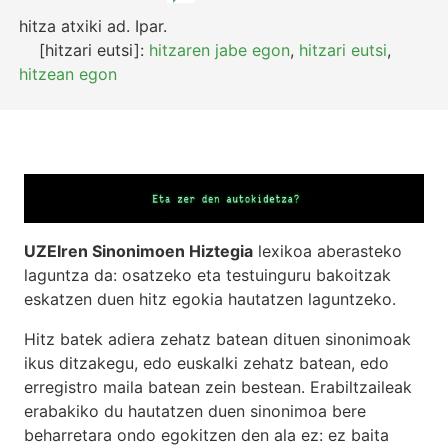
hitza atxiki
ad.
Ipar.
[hitzari eutsi]:
hitzaren jabe egon
,
hitzari eutsi
,
hitzean egon
UZEIren Sinonimoen Hiztegia
lexikoa aberasteko
laguntza da: osatzeko eta testuinguru bakoitzak
eskatzen duen hitz egokia hautatzen laguntzeko.
Hitz batek adiera zehatz batean dituen sinonimoak
ikus ditzakegu, edo euskalki zehatz batean, edo
erregistro maila batean zein bestean. Erabiltzaileak
erabakiko du hautatzen duen sinonimoa bere
beharretara ondo egokitzen den ala ez: ez baita