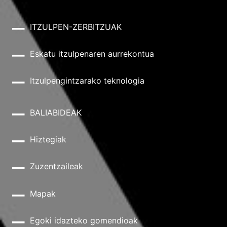
ITZULPEN-ZERBITZUAK
Eskatu itzulpenaren aurrekontua
Itzulpengintzarako teknologia
BALIABIDEAK
Hiztegiak
Zuzentzaileak
Mapak
Egoki idazteko gomendioak