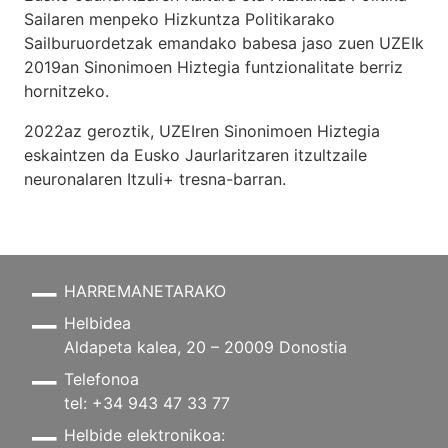
Sailaren menpeko Hizkuntza Politikarako
Sailburuordetzak emandako babesa jaso zuen UZEIk
2019an Sinonimoen Hiztegia funtzionalitate berriz
hornitzeko.
2022az geroztik, UZEIren Sinonimoen Hiztegia
eskaintzen da Eusko Jaurlaritzaren itzultzaile
neuronalaren
Itzuli+
tresna-barran.
HARREMANETARAKO
Helbidea
Aldapeta kalea, 20 – 20009 Donostia
Telefonoa
tel: +34 943 47 33 77
Helbide elektronikoa: