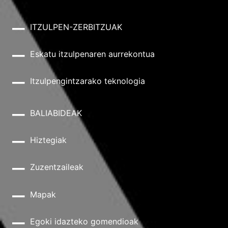
ITZULPEN-ZERBITZUAK
Eskatu itzulpenaren aurrekontua
Itzulpengintzarako teknologia
BALIABIDEAK
Hiztegiak
Zuzentzaileak
Mapak
Egoki idazteko gomendioak