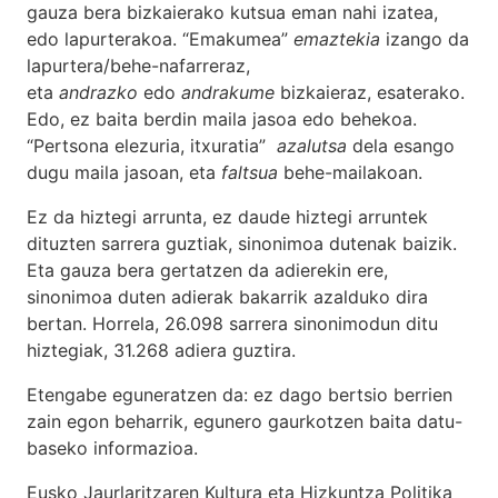
gauza bera bizkaierako kutsua eman nahi izatea,
edo lapurterakoa. “Emakumea”
emaztekia
izango da
lapurtera/behe-nafarreraz,
eta
andrazko
edo
andrakume
bizkaieraz, esaterako.
Edo, ez baita berdin maila jasoa edo behekoa.
“Pertsona elezuria, itxuratia”
azalutsa
dela esango
dugu maila jasoan, eta
faltsua
behe-mailakoan.
Ez da hiztegi arrunta, ez daude hiztegi arruntek
dituzten sarrera guztiak, sinonimoa dutenak baizik.
Eta gauza bera gertatzen da adierekin ere,
sinonimoa duten adierak bakarrik azalduko dira
bertan. Horrela, 26.098 sarrera sinonimodun ditu
hiztegiak, 31.268 adiera guztira.
Etengabe eguneratzen da: ez dago bertsio berrien
zain egon beharrik, egunero gaurkotzen baita datu-
baseko informazioa.
Eusko Jaurlaritzaren Kultura eta Hizkuntza Politika