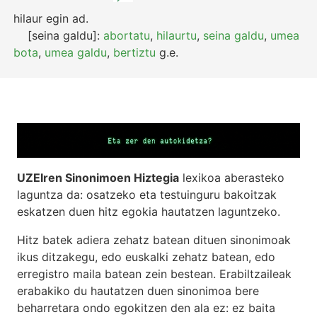
hilaur egin
ad.
[seina galdu]:
abortatu
,
hilaurtu
,
seina galdu
,
umea
bota
,
umea galdu
,
bertiztu
g.e.
UZEIren Sinonimoen Hiztegia
lexikoa aberasteko
laguntza da: osatzeko eta testuinguru bakoitzak
eskatzen duen hitz egokia hautatzen laguntzeko.
Hitz batek adiera zehatz batean dituen sinonimoak
ikus ditzakegu, edo euskalki zehatz batean, edo
erregistro maila batean zein bestean. Erabiltzaileak
erabakiko du hautatzen duen sinonimoa bere
beharretara ondo egokitzen den ala ez: ez baita