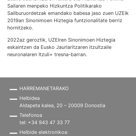
Sailaren menpeko Hizkuntza Politikarako
Sailburuordetzak emandako babesa jaso zuen UZEIk
2019an Sinonimoen Hiztegia funtzionalitate berriz
hornitzeko.
2022az geroztik, UZEIren Sinonimoen Hiztegia
eskaintzen da Eusko Jaurlaritzaren itzultzaile
neuronalaren
Itzuli+
tresna-barran.
HARREMANETARAKO
Helbidea
Aldapeta kalea, 20 – 20009 Donostia
Telefonoa
tel: +34 943 47 33 77
Helbide elektronikoa: