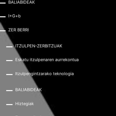
BALIABIDEAK
I+G+b
ZER BERRI
ITZULPEN-ZERBITZUAK
Eskatu itzulpenaren aurrekontua
Itzulpengintzarako teknologia
BALIABIDEAK
Hiztegiak