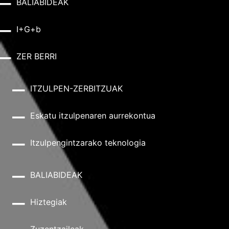
BALIABIDEAK
I+G+b
ZER BERRI
ITZULPEN-ZERBITZUAK
Eskatu itzulpenaren aurrekontua
Itzulpengintzarako teknologia
BALIABIDEAK
Hiztegiak