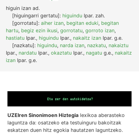
higuin izan
ad.
[higuingarri gertatu]:
higuindu
Ipar.
zah.
[gorrotatu]:
aiher izan
,
begitan eduki
,
begitan
hartu
,
begiz ezin ikusi
,
gorrotatu
,
gorroto izan
,
hastiatu
Ipar.
,
higuindu
Ipar.
,
nakaitz izan
Ipar.
g.e.
[nazkatu]:
higuindu
,
narda izan
,
nazkatu
,
nakaiztu
Ipar.
,
nardatu
Ipar.
,
okaztatu
Ipar.
,
nagatu
g.e.
,
nakaitz
izan
Ipar.
g.e.
UZEIren Sinonimoen Hiztegia
lexikoa aberasteko
laguntza da: osatzeko eta testuinguru bakoitzak
eskatzen duen hitz egokia hautatzen laguntzeko.