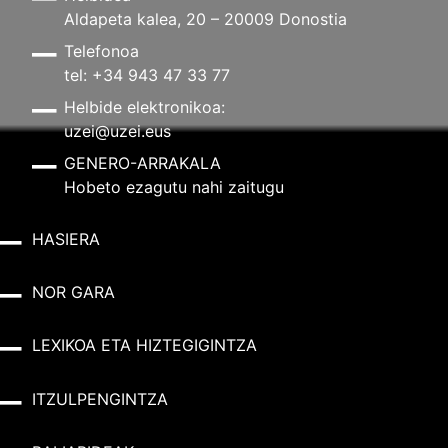
Aldapeta kalea, 20 – 20009 Donostia
Telefonoa
tel: +34 943 47 33 77
Helbide elektronikoa:
uzei@uzei.eus
GENERO-ARRAKALA
Hobeto ezagutu nahi zaitugu
HASIERA
NOR GARA
LEXIKOA ETA HIZTEGIGINTZA
ITZULPENGINTZA