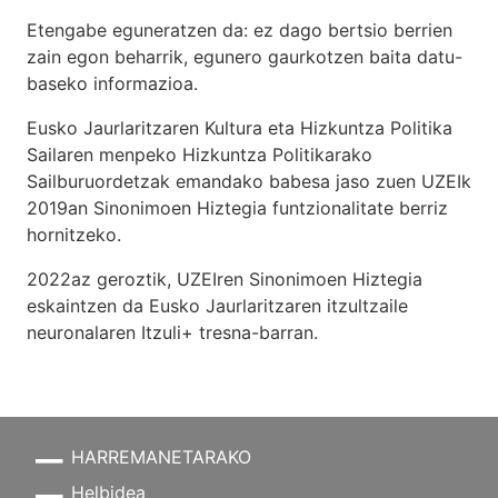
Etengabe eguneratzen da: ez dago bertsio berrien
zain egon beharrik, egunero gaurkotzen baita datu-
baseko informazioa.
Eusko Jaurlaritzaren Kultura eta Hizkuntza Politika
Sailaren menpeko Hizkuntza Politikarako
Sailburuordetzak emandako babesa jaso zuen UZEIk
2019an Sinonimoen Hiztegia funtzionalitate berriz
hornitzeko.
2022az geroztik, UZEIren Sinonimoen Hiztegia
eskaintzen da Eusko Jaurlaritzaren itzultzaile
neuronalaren
Itzuli+
tresna-barran.
HARREMANETARAKO
Helbidea