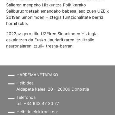
Sailaren menpeko Hizkuntza Politikarako
Sailburuordetzak emandako babesa jaso zuen UZEIk
2019an Sinonimoen Hiztegia funtzionalitate berriz
hornitzeko.
2022az geroztik, UZEIren Sinonimoen Hiztegia
eskaintzen da Eusko Jaurlaritzaren itzultzaile
neuronalaren
Itzuli+
tresna-barran.
HARREMANETARAKO
Helbidea
Aldapeta kalea, 20 – 20009 Donostia
Telefonoa
tel: +34 943 47 33 77
Helbide elektronikoa: