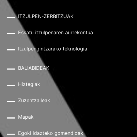
ITZULPEN-ZERBITZUAK
Eskatu itzulpenaren aurrekontua
Itzulpengintzarako teknologia
BALIABIDEAK
Hiztegiak
Zuzentzaileak
Mapak
Egoki idazteko gomendioak