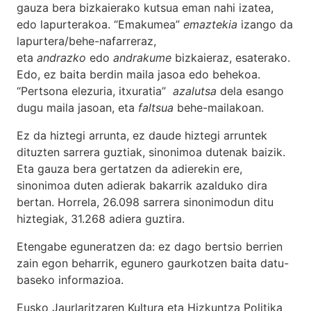
gauza bera bizkaierako kutsua eman nahi izatea,
edo lapurterakoa. “Emakumea”
emaztekia
izango da
lapurtera/behe-nafarreraz,
eta
andrazko
edo
andrakume
bizkaieraz, esaterako.
Edo, ez baita berdin maila jasoa edo behekoa.
“Pertsona elezuria, itxuratia”
azalutsa
dela esango
dugu maila jasoan, eta
faltsua
behe-mailakoan.
Ez da hiztegi arrunta, ez daude hiztegi arruntek
dituzten sarrera guztiak, sinonimoa dutenak baizik.
Eta gauza bera gertatzen da adierekin ere,
sinonimoa duten adierak bakarrik azalduko dira
bertan. Horrela, 26.098 sarrera sinonimodun ditu
hiztegiak, 31.268 adiera guztira.
Etengabe eguneratzen da: ez dago bertsio berrien
zain egon beharrik, egunero gaurkotzen baita datu-
baseko informazioa.
Eusko Jaurlaritzaren Kultura eta Hizkuntza Politika