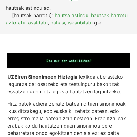
hautsak astindu
ad.
[hautsak harrotu]:
hautsa astindu
,
hautsak harrotu
,
aztoratu
,
asaldatu
,
nahasi
,
iskanbilatu
g.e.
UZEIren Sinonimoen Hiztegia
lexikoa aberasteko
laguntza da: osatzeko eta testuinguru bakoitzak
eskatzen duen hitz egokia hautatzen laguntzeko.
Hitz batek adiera zehatz batean dituen sinonimoak
ikus ditzakegu, edo euskalki zehatz batean, edo
erregistro maila batean zein bestean. Erabiltzaileak
erabakiko du hautatzen duen sinonimoa bere
beharretara ondo egokitzen den ala ez: ez baita