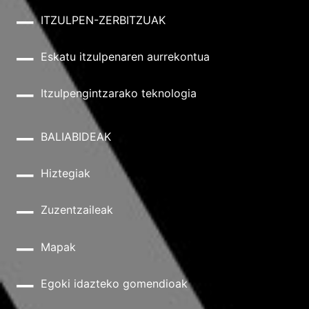
ITZULPEN-ZERBITZUAK
Eskatu itzulpenaren aurrekontua
Itzulpengintzarako teknologia
BALIABIDEAK
Hiztegiak
Zuzentzaileak
Mapak
Egoki idazteko gomendioak