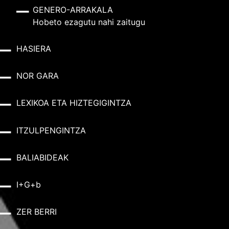
GENERO-ARRAKALA
Hobeto ezagutu nahi zaitugu
HASIERA
NOR GARA
LEXIKOA ETA HIZTEGIGINTZA
ITZULPENGINTZA
BALIABIDEAK
I+G+b
ZER BERRI