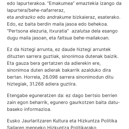
edo lapurterakoa. “Emakumea”
emaztekia
izango da
lapurtera/behe-nafarreraz,
eta
andrazko
edo
andrakume
bizkaieraz, esaterako.
Edo, ez baita berdin maila jasoa edo behekoa.
“Pertsona elezuria, itxuratia”
azalutsa
dela esango
dugu maila jasoan, eta
faltsua
behe-mailakoan.
Ez da hiztegi arrunta, ez daude hiztegi arruntek
dituzten sarrera guztiak, sinonimoa dutenak baizik.
Eta gauza bera gertatzen da adierekin ere,
sinonimoa duten adierak bakarrik azalduko dira
bertan. Horrela, 26.098 sarrera sinonimodun ditu
hiztegiak, 31.268 adiera guztira.
Etengabe eguneratzen da: ez dago bertsio berrien
zain egon beharrik, egunero gaurkotzen baita datu-
baseko informazioa.
Eusko Jaurlaritzaren Kultura eta Hizkuntza Politika
Sailaren menpeko Hizkuntza Politikarako