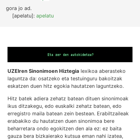
gora jo
ad.
[apelatu]:
apelatu
UZEIren Sinonimoen Hiztegia
lexikoa aberasteko
laguntza da: osatzeko eta testuinguru bakoitzak
eskatzen duen hitz egokia hautatzen laguntzeko.
Hitz batek adiera zehatz batean dituen sinonimoak
ikus ditzakegu, edo euskalki zehatz batean, edo
erregistro maila batean zein bestean. Erabiltzaileak
erabakiko du hautatzen duen sinonimoa bere
beharretara ondo egokitzen den ala ez: ez baita
gauza bera bizkaierako kutsua eman nahi izatea,