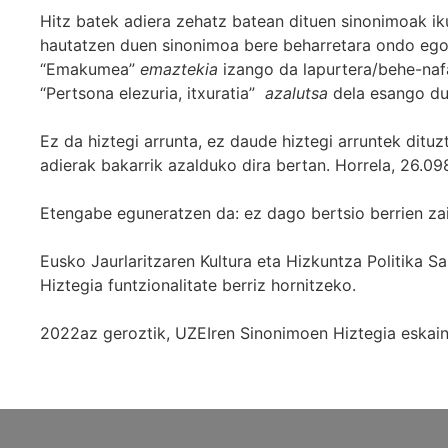
Hitz batek adiera zehatz batean dituen sinonimoak iku
hautatzen duen sinonimoa bere beharretara ondo egok
“Emakumea”
emaztekia
izango da lapurtera/behe-naf
“Pertsona elezuria, itxuratia”
azalutsa
dela esango du
Ez da hiztegi arrunta, ez daude hiztegi arruntek ditu
adierak bakarrik azalduko dira bertan. Horrela, 26.098
Etengabe eguneratzen da: ez dago bertsio berrien za
Eusko Jaurlaritzaren Kultura eta Hizkuntza Politika
Hiztegia funtzionalitate berriz hornitzeko.
2022az geroztik, UZEIren Sinonimoen Hiztegia eskaint