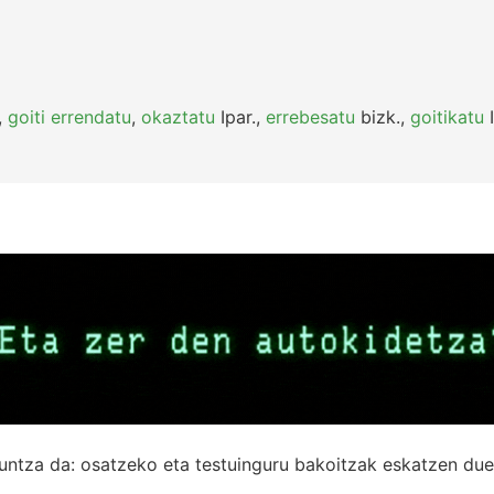
,
goiti errendatu
,
okaztatu
Ipar.
,
errebesatu
bizk.
,
goitikatu
I
untza da: osatzeko eta testuinguru bakoitzak eskatzen due