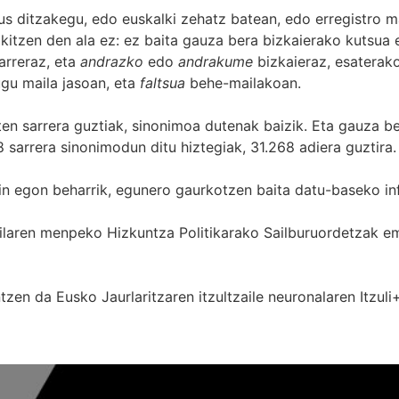
s ditzakegu, edo euskalki zehatz batean, edo erregistro ma
itzen den ala ez: ez baita gauza bera bizkaierako kutsua e
arreraz, eta
andrazko
edo
andrakume
bizkaieraz, esaterako
gu maila jasoan, eta
faltsua
behe-mailakoan.
zten sarrera guztiak, sinonimoa dutenak baizik. Eta gauza b
 sarrera sinonimodun ditu hiztegiak, 31.268 adiera guztira.
in egon beharrik, egunero gaurkotzen baita datu-baseko in
 Sailaren menpeko Hizkuntza Politikarako Sailburuordetza
zen da Eusko Jaurlaritzaren itzultzaile neuronalaren
Itzuli