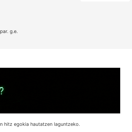
par.
g.e.
n hitz egokia hautatzen laguntzeko.