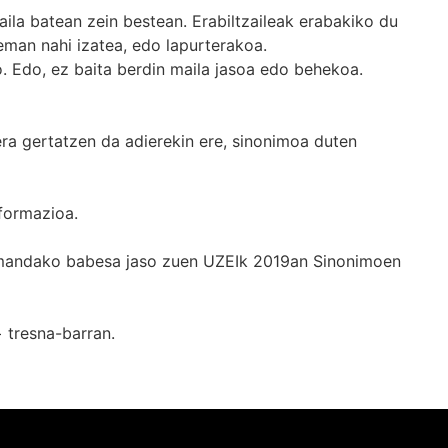
ila batean zein bestean. Erabiltzaileak erabakiko du
man nahi izatea, edo lapurterakoa.
. Edo, ez baita berdin maila jasoa edo behekoa.
era gertatzen da adierekin ere, sinonimoa duten
formazioa.
k emandako babesa jaso zuen UZEIk 2019an Sinonimoen
+
tresna-barran.