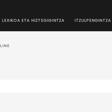
LEXIKOA ETA HIZTEGIGINTZA
ITZULPENGINTZA
LINE