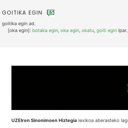
GOITIKA EGIN
goitika egin
ad.
[oka egin]:
botaka egin
,
oka egin
,
okatu
,
goiti egin
Ipar.
UZEIren Sinonimoen Hiztegia
lexikoa aberasteko lag