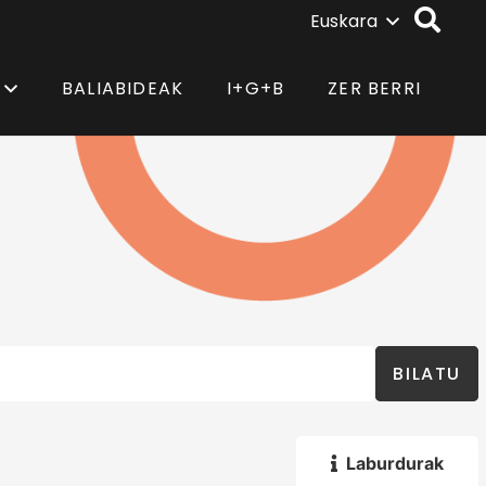
Euskara
BALIABIDEAK
I+G+B
ZER BERRI
BILATU
Laburdurak