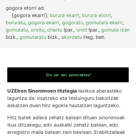
gogora etorri
ad.
[gogora ekarri]:
burura ekarri
,
burura etorri
,
bururatu
,
gogora ekarri
,
gogoratu
,
gomutara ekarri
,
gomutatu
,
oroitu
,
ohartu
Ipar.
,
oroit
Ipar.
,
gomuta izan
bizk.
,
gomutaratu
bizk.
,
akordatu
Heg.
beh.
UZEIren Sinonimoen Hiztegia
lexikoa aberasteko
laguntza da: osatzeko eta testuinguru bakoitzak
eskatzen duen hitz egokia hautatzen laguntzeko.
Hitz batek adiera zehatz batean dituen sinonimoak
ikus ditzakegu, edo euskalki zehatz batean, edo
erregistro maila batean zein bestean. Erabiltzaileak