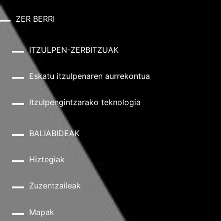
ZER BERRI
ITZULPEN-ZERBITZUAK
Eskatu itzulpenaren aurrekontua
Itzulpengintzarako teknologia
BALIABIDEAK
Hiztegiak
Zuzentzaileak
Mapak