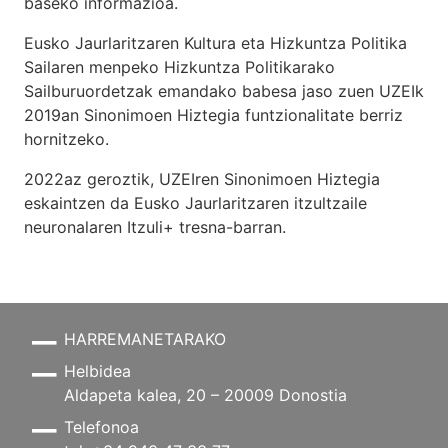
baseko informazioa.
Eusko Jaurlaritzaren Kultura eta Hizkuntza Politika
Sailaren menpeko Hizkuntza Politikarako
Sailburuordetzak emandako babesa jaso zuen UZEIk
2019an Sinonimoen Hiztegia funtzionalitate berriz
hornitzeko.
2022az geroztik, UZEIren Sinonimoen Hiztegia
eskaintzen da Eusko Jaurlaritzaren itzultzaile
neuronalaren
Itzuli+
tresna-barran.
HARREMANETARAKO
Helbidea
Aldapeta kalea, 20 – 20009 Donostia
Telefonoa