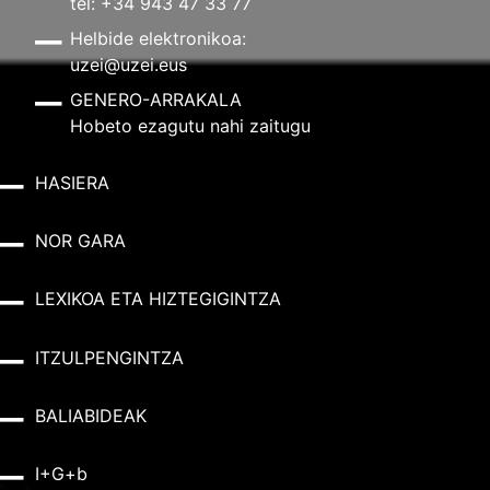
tel: +34 943 47 33 77
Helbide elektronikoa:
uzei@uzei.eus
GENERO-ARRAKALA
Hobeto ezagutu nahi zaitugu
HASIERA
NOR GARA
LEXIKOA ETA HIZTEGIGINTZA
ITZULPENGINTZA
BALIABIDEAK
I+G+b