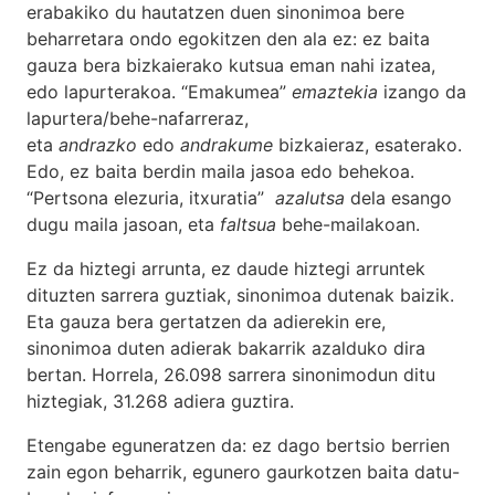
erabakiko du hautatzen duen sinonimoa bere
beharretara ondo egokitzen den ala ez: ez baita
gauza bera bizkaierako kutsua eman nahi izatea,
edo lapurterakoa. “Emakumea”
emaztekia
izango da
lapurtera/behe-nafarreraz,
eta
andrazko
edo
andrakume
bizkaieraz, esaterako.
Edo, ez baita berdin maila jasoa edo behekoa.
“Pertsona elezuria, itxuratia”
azalutsa
dela esango
dugu maila jasoan, eta
faltsua
behe-mailakoan.
Ez da hiztegi arrunta, ez daude hiztegi arruntek
dituzten sarrera guztiak, sinonimoa dutenak baizik.
Eta gauza bera gertatzen da adierekin ere,
sinonimoa duten adierak bakarrik azalduko dira
bertan. Horrela, 26.098 sarrera sinonimodun ditu
hiztegiak, 31.268 adiera guztira.
Etengabe eguneratzen da: ez dago bertsio berrien
zain egon beharrik, egunero gaurkotzen baita datu-