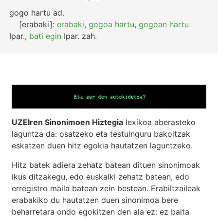
gogo hartu
ad.
[erabaki]:
erabaki
,
gogoa hartu
,
gogoan hartu
Ipar.
,
bati egin
Ipar.
zah.
UZEIren Sinonimoen Hiztegia
lexikoa aberasteko
laguntza da: osatzeko eta testuinguru bakoitzak
eskatzen duen hitz egokia hautatzen laguntzeko.
Hitz batek adiera zehatz batean dituen sinonimoak
ikus ditzakegu, edo euskalki zehatz batean, edo
erregistro maila batean zein bestean. Erabiltzaileak
erabakiko du hautatzen duen sinonimoa bere
beharretara ondo egokitzen den ala ez: ez baita