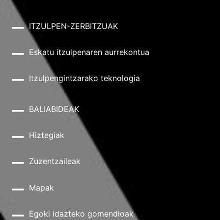
ITZULPEN-ZERBITZUAK
Eskatu itzulpenaren aurrekontua
Itzulpengintzarako teknologia
BALIABIDEAK
Hiztegiak
Zuzentzaileak
Mapak
Egoki idazteko gomendioak