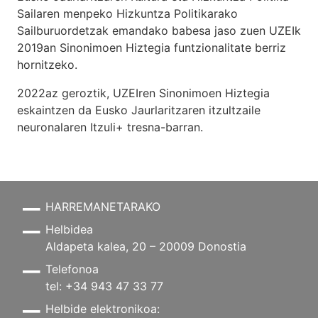
Sailaren menpeko Hizkuntza Politikarako
Sailburuordetzak emandako babesa jaso zuen UZEIk
2019an Sinonimoen Hiztegia funtzionalitate berriz
hornitzeko.
2022az geroztik, UZEIren Sinonimoen Hiztegia
eskaintzen da Eusko Jaurlaritzaren itzultzaile
neuronalaren
Itzuli+
tresna-barran.
HARREMANETARAKO
Helbidea
Aldapeta kalea, 20 – 20009 Donostia
Telefonoa
tel: +34 943 47 33 77
Helbide elektronikoa: