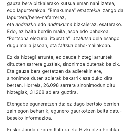
gauza bera bizkaierako kutsua eman nahi izatea,
edo lapurterakoa. “Emakumea”
emaztekia
izango da
lapurtera/behe-nafarreraz,
eta
andrazko
edo
andrakume
bizkaieraz, esaterako.
Edo, ez baita berdin maila jasoa edo behekoa.
“Pertsona elezuria, itxuratia”
azalutsa
dela esango
dugu maila jasoan, eta
faltsua
behe-mailakoan.
Ez da hiztegi arrunta, ez daude hiztegi arruntek
dituzten sarrera guztiak, sinonimoa dutenak baizik.
Eta gauza bera gertatzen da adierekin ere,
sinonimoa duten adierak bakarrik azalduko dira
bertan. Horrela, 26.098 sarrera sinonimodun ditu
hiztegiak, 31.268 adiera guztira.
Etengabe eguneratzen da: ez dago bertsio berrien
zain egon beharrik, egunero gaurkotzen baita datu-
baseko informazioa.
Eusko Jaurlaritzaren Kultura eta Hizkuntza Politika