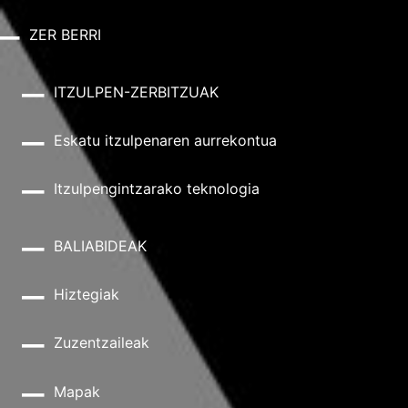
ZER BERRI
ITZULPEN-ZERBITZUAK
Eskatu itzulpenaren aurrekontua
Itzulpengintzarako teknologia
BALIABIDEAK
Hiztegiak
Zuzentzaileak
Mapak