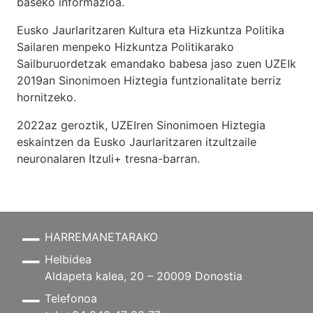
baseko informazioa.
Eusko Jaurlaritzaren Kultura eta Hizkuntza Politika
Sailaren menpeko Hizkuntza Politikarako
Sailburuordetzak emandako babesa jaso zuen UZEIk
2019an Sinonimoen Hiztegia funtzionalitate berriz
hornitzeko.
2022az geroztik, UZEIren Sinonimoen Hiztegia
eskaintzen da Eusko Jaurlaritzaren itzultzaile
neuronalaren
Itzuli+
tresna-barran.
HARREMANETARAKO
Helbidea
Aldapeta kalea, 20 – 20009 Donostia
Telefonoa