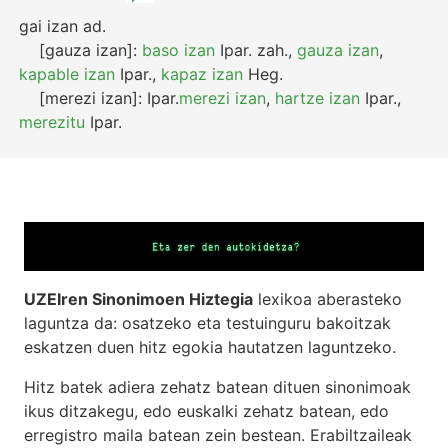
gai izan
ad.
[gauza izan]:
baso izan
Ipar.
zah.
,
gauza izan
,
kapable izan
Ipar.
,
kapaz izan
Heg.
[merezi izan]:
Ipar.
merezi izan
,
hartze izan
Ipar.
,
merezitu
Ipar.
UZEIren Sinonimoen Hiztegia
lexikoa aberasteko
laguntza da: osatzeko eta testuinguru bakoitzak
eskatzen duen hitz egokia hautatzen laguntzeko.
Hitz batek adiera zehatz batean dituen sinonimoak
ikus ditzakegu, edo euskalki zehatz batean, edo
erregistro maila batean zein bestean. Erabiltzaileak