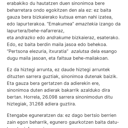
erabakiko du hautatzen duen sinonimoa bere
beharretara ondo egokitzen den ala ez: ez baita
gauza bera bizkaierako kutsua eman nahi izatea,
edo lapurterakoa. “Emakumea”
emaztekia
izango da
lapurtera/behe-nafarreraz,
eta
andrazko
edo
andrakume
bizkaieraz, esaterako.
Edo, ez baita berdin maila jasoa edo behekoa.
“Pertsona elezuria, itxuratia”
azalutsa
dela esango
dugu maila jasoan, eta
faltsua
behe-mailakoan.
Ez da hiztegi arrunta, ez daude hiztegi arruntek
dituzten sarrera guztiak, sinonimoa dutenak baizik.
Eta gauza bera gertatzen da adierekin ere,
sinonimoa duten adierak bakarrik azalduko dira
bertan. Horrela, 26.098 sarrera sinonimodun ditu
hiztegiak, 31.268 adiera guztira.
Etengabe eguneratzen da: ez dago bertsio berrien
zain egon beharrik, egunero gaurkotzen baita datu-