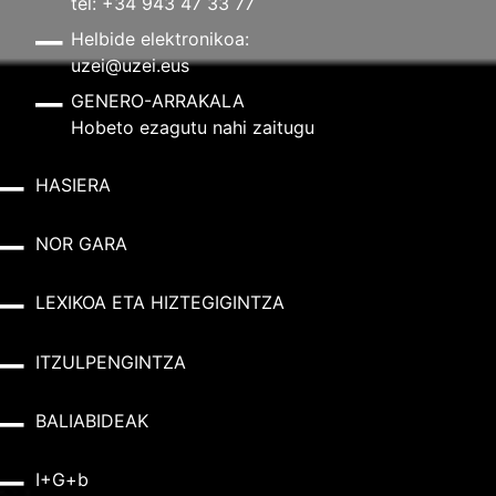
tel: +34 943 47 33 77
Helbide elektronikoa:
uzei@uzei.eus
GENERO-ARRAKALA
Hobeto ezagutu nahi zaitugu
HASIERA
NOR GARA
LEXIKOA ETA HIZTEGIGINTZA
ITZULPENGINTZA
BALIABIDEAK
I+G+b