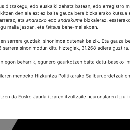
s ditzakegu, edo euskalki zehatz batean, edo erregistro ma
itzen den ala ez: ez baita gauza bera bizkaierako kutsua e
arreraz, eta
andrazko
edo
andrakume
bizkaieraz, esaterako
gu maila jasoan, eta
faltsua
behe-mailakoan.
zten sarrera guztiak, sinonimoa dutenak baizik. Eta gauza b
 sarrera sinonimodun ditu hiztegiak, 31.268 adiera guztira.
in egon beharrik, egunero gaurkotzen baita datu-baseko in
 Sailaren menpeko Hizkuntza Politikarako Sailburuordetza
zen da Eusko Jaurlaritzaren itzultzaile neuronalaren
Itzuli