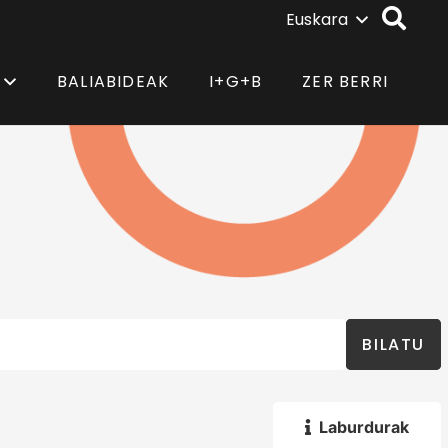
Euskara
BALIABIDEAK
I+G+B
ZER BERRI
BILATU
Laburdurak