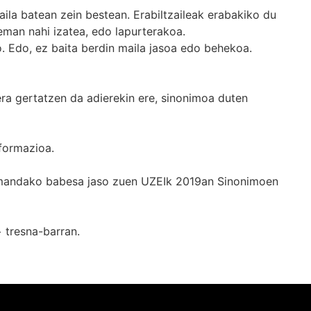
ila batean zein bestean. Erabiltzaileak erabakiko du
man nahi izatea, edo lapurterakoa.
. Edo, ez baita berdin maila jasoa edo behekoa.
era gertatzen da adierekin ere, sinonimoa duten
formazioa.
k emandako babesa jaso zuen UZEIk 2019an Sinonimoen
+
tresna-barran.