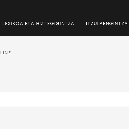
LEXIKOA ETA HIZTEGIGINTZA
ITZULPENGINTZA
LINE