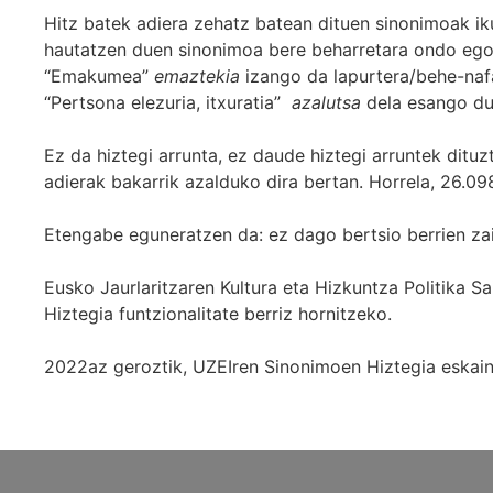
Hitz batek adiera zehatz batean dituen sinonimoak iku
hautatzen duen sinonimoa bere beharretara ondo egok
“Emakumea”
emaztekia
izango da lapurtera/behe-naf
“Pertsona elezuria, itxuratia”
azalutsa
dela esango du
Ez da hiztegi arrunta, ez daude hiztegi arruntek ditu
adierak bakarrik azalduko dira bertan. Horrela, 26.098
Etengabe eguneratzen da: ez dago bertsio berrien za
Eusko Jaurlaritzaren Kultura eta Hizkuntza Politika
Hiztegia funtzionalitate berriz hornitzeko.
2022az geroztik, UZEIren Sinonimoen Hiztegia eskaint