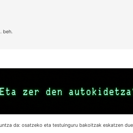
.
beh.
untza da: osatzeko eta testuinguru bakoitzak eskatzen due