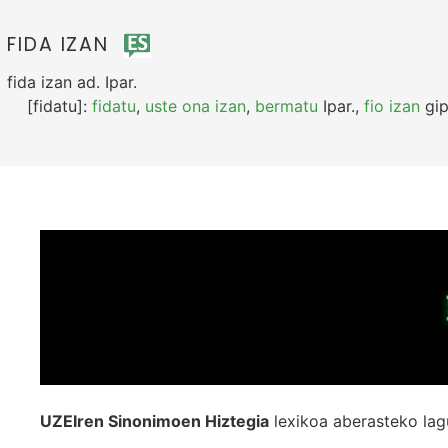
FIDA IZAN
fida izan
ad.
Ipar.
[fidatu]:
fidatu
,
uste ona izan
,
bermatu
Ipar.
,
fio izan
gip
UZEIren Sinonimoen Hiztegia
lexikoa aberasteko lag