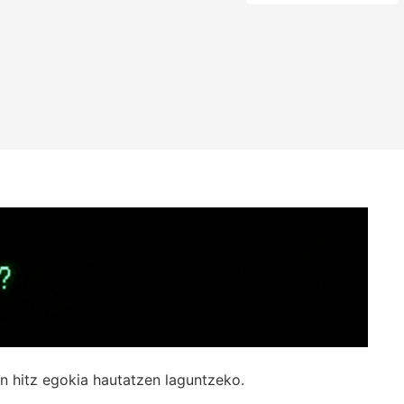
n hitz egokia hautatzen laguntzeko.