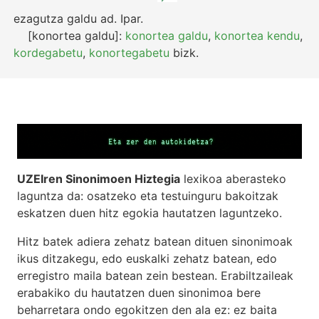
ezagutza galdu
ad.
Ipar.
[konortea galdu]:
konortea galdu
,
konortea kendu
,
kordegabetu
,
konortegabetu
bizk.
UZEIren Sinonimoen Hiztegia
lexikoa aberasteko
laguntza da: osatzeko eta testuinguru bakoitzak
eskatzen duen hitz egokia hautatzen laguntzeko.
Hitz batek adiera zehatz batean dituen sinonimoak
ikus ditzakegu, edo euskalki zehatz batean, edo
erregistro maila batean zein bestean. Erabiltzaileak
erabakiko du hautatzen duen sinonimoa bere
beharretara ondo egokitzen den ala ez: ez baita