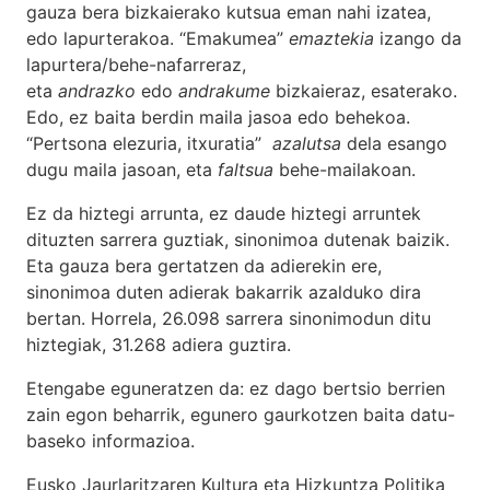
gauza bera bizkaierako kutsua eman nahi izatea,
edo lapurterakoa. “Emakumea”
emaztekia
izango da
lapurtera/behe-nafarreraz,
eta
andrazko
edo
andrakume
bizkaieraz, esaterako.
Edo, ez baita berdin maila jasoa edo behekoa.
“Pertsona elezuria, itxuratia”
azalutsa
dela esango
dugu maila jasoan, eta
faltsua
behe-mailakoan.
Ez da hiztegi arrunta, ez daude hiztegi arruntek
dituzten sarrera guztiak, sinonimoa dutenak baizik.
Eta gauza bera gertatzen da adierekin ere,
sinonimoa duten adierak bakarrik azalduko dira
bertan. Horrela, 26.098 sarrera sinonimodun ditu
hiztegiak, 31.268 adiera guztira.
Etengabe eguneratzen da: ez dago bertsio berrien
zain egon beharrik, egunero gaurkotzen baita datu-
baseko informazioa.
Eusko Jaurlaritzaren Kultura eta Hizkuntza Politika