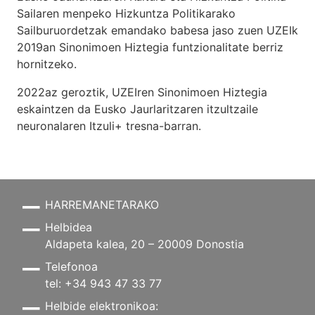
Sailaren menpeko Hizkuntza Politikarako
Sailburuordetzak emandako babesa jaso zuen UZEIk
2019an Sinonimoen Hiztegia funtzionalitate berriz
hornitzeko.
2022az geroztik, UZEIren Sinonimoen Hiztegia
eskaintzen da Eusko Jaurlaritzaren itzultzaile
neuronalaren
Itzuli+
tresna-barran.
HARREMANETARAKO
Helbidea
Aldapeta kalea, 20 – 20009 Donostia
Telefonoa
tel: +34 943 47 33 77
Helbide elektronikoa: