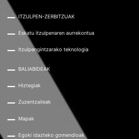
ITZULPEN-ZERBITZUAK
Eskatu itzulpenaren aurrekontua
Itzulpengintzarako teknologia
BALIABIDEAK
Hiztegiak
Zuzentzaileak
Mapak
Egoki idazteko gomendioak