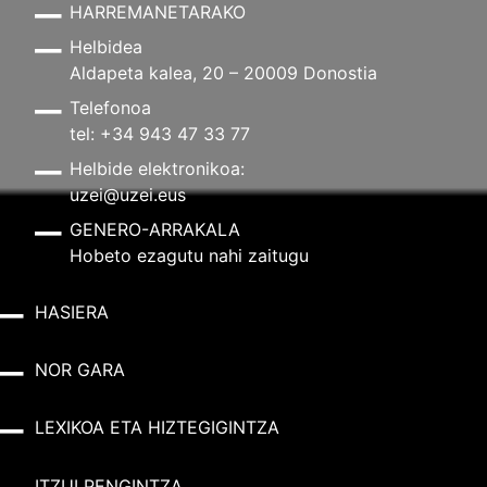
HARREMANETARAKO
Helbidea
Aldapeta kalea, 20 – 20009 Donostia
Telefonoa
tel: +34 943 47 33 77
Helbide elektronikoa:
uzei@uzei.eus
GENERO-ARRAKALA
Hobeto ezagutu nahi zaitugu
HASIERA
NOR GARA
LEXIKOA ETA HIZTEGIGINTZA
ITZULPENGINTZA