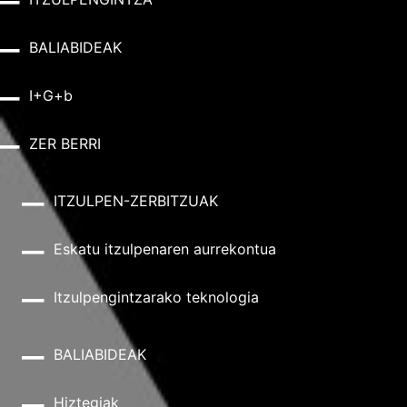
BALIABIDEAK
I+G+b
ZER BERRI
ITZULPEN-ZERBITZUAK
Eskatu itzulpenaren aurrekontua
Itzulpengintzarako teknologia
BALIABIDEAK
Hiztegiak