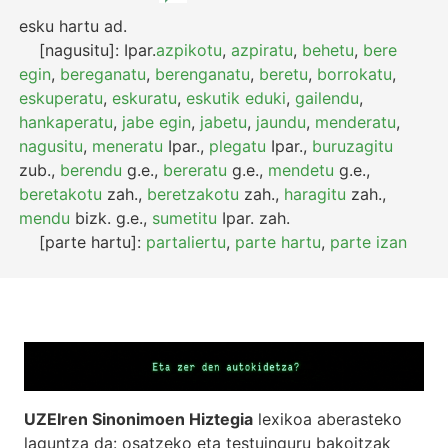
esku hartu
ad.
[nagusitu]:
Ipar.
azpikotu
,
azpiratu
,
behetu
,
bere
egin
,
bereganatu
,
berenganatu
,
beretu
,
borrokatu
,
eskuperatu
,
eskuratu
,
eskutik eduki
,
gailendu
,
hankaperatu
,
jabe egin
,
jabetu
,
jaundu
,
menderatu
,
nagusitu
,
meneratu
Ipar.
,
plegatu
Ipar.
,
buruzagitu
zub.
,
berendu
g.e.
,
bereratu
g.e.
,
mendetu
g.e.
,
beretakotu
zah.
,
beretzakotu
zah.
,
haragitu
zah.
,
mendu
bizk.
g.e.
,
sumetitu
Ipar.
zah.
[parte hartu]:
partaliertu
,
parte hartu
,
parte izan
UZEIren Sinonimoen Hiztegia
lexikoa aberasteko
laguntza da: osatzeko eta testuinguru bakoitzak