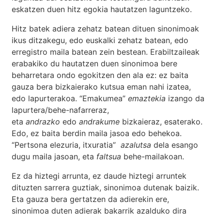
eskatzen duen hitz egokia hautatzen laguntzeko.
Hitz batek adiera zehatz batean dituen sinonimoak
ikus ditzakegu, edo euskalki zehatz batean, edo
erregistro maila batean zein bestean. Erabiltzaileak
erabakiko du hautatzen duen sinonimoa bere
beharretara ondo egokitzen den ala ez: ez baita
gauza bera bizkaierako kutsua eman nahi izatea,
edo lapurterakoa. “Emakumea”
emaztekia
izango da
lapurtera/behe-nafarreraz,
eta
andrazko
edo
andrakume
bizkaieraz, esaterako.
Edo, ez baita berdin maila jasoa edo behekoa.
“Pertsona elezuria, itxuratia”
azalutsa
dela esango
dugu maila jasoan, eta
faltsua
behe-mailakoan.
Ez da hiztegi arrunta, ez daude hiztegi arruntek
dituzten sarrera guztiak, sinonimoa dutenak baizik.
Eta gauza bera gertatzen da adierekin ere,
sinonimoa duten adierak bakarrik azalduko dira