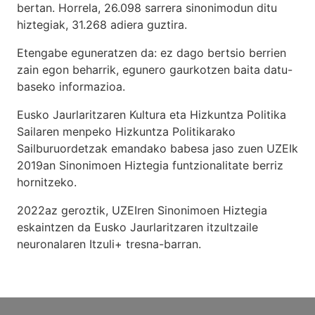
bertan. Horrela, 26.098 sarrera sinonimodun ditu
hiztegiak, 31.268 adiera guztira.
Etengabe eguneratzen da: ez dago bertsio berrien
zain egon beharrik, egunero gaurkotzen baita datu-
baseko informazioa.
Eusko Jaurlaritzaren Kultura eta Hizkuntza Politika
Sailaren menpeko Hizkuntza Politikarako
Sailburuordetzak emandako babesa jaso zuen UZEIk
2019an Sinonimoen Hiztegia funtzionalitate berriz
hornitzeko.
2022az geroztik, UZEIren Sinonimoen Hiztegia
eskaintzen da Eusko Jaurlaritzaren itzultzaile
neuronalaren
Itzuli+
tresna-barran.