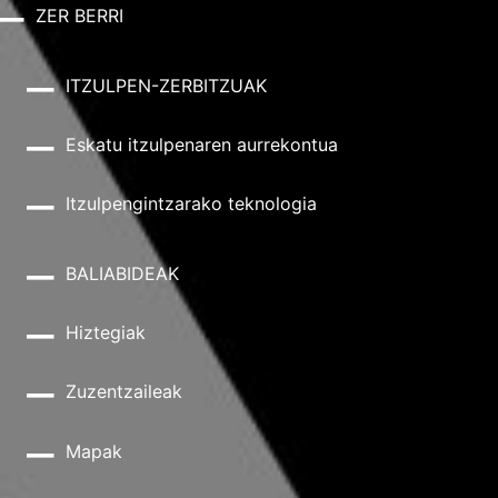
ZER BERRI
ITZULPEN-ZERBITZUAK
Eskatu itzulpenaren aurrekontua
Itzulpengintzarako teknologia
BALIABIDEAK
Hiztegiak
Zuzentzaileak
Mapak