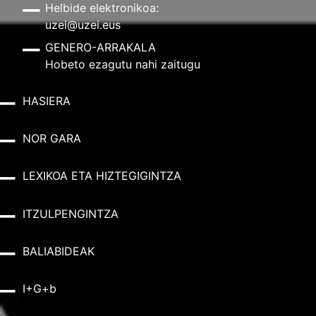
Helbide elektronikoa:
uzei@uzei.eus
GENERO-ARRAKALA
Hobeto ezagutu nahi zaitugu
HASIERA
NOR GARA
LEXIKOA ETA HIZTEGIGINTZA
ITZULPENGINTZA
BALIABIDEAK
I+G+b