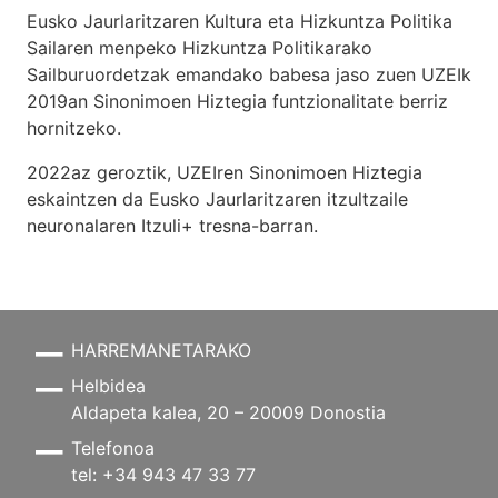
Eusko Jaurlaritzaren Kultura eta Hizkuntza Politika
Sailaren menpeko Hizkuntza Politikarako
Sailburuordetzak emandako babesa jaso zuen UZEIk
2019an Sinonimoen Hiztegia funtzionalitate berriz
hornitzeko.
2022az geroztik, UZEIren Sinonimoen Hiztegia
eskaintzen da Eusko Jaurlaritzaren itzultzaile
neuronalaren
Itzuli+
tresna-barran.
HARREMANETARAKO
Helbidea
Aldapeta kalea, 20 – 20009 Donostia
Telefonoa
tel: +34 943 47 33 77