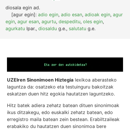
diosala egin
ad.
[agur egin]:
adio egin
,
adio esan
,
adioak egin
,
agur
egin
,
agur esan
,
agurtu
,
despeditu
,
oles egin
,
agurkatu
Ipar.
,
diosaldu
g.e.
,
salutatu
g.e.
UZEIren Sinonimoen Hiztegia
lexikoa aberasteko
laguntza da: osatzeko eta testuinguru bakoitzak
eskatzen duen hitz egokia hautatzen laguntzeko.
Hitz batek adiera zehatz batean dituen sinonimoak
ikus ditzakegu, edo euskalki zehatz batean, edo
erregistro maila batean zein bestean. Erabiltzaileak
erabakiko du hautatzen duen sinonimoa bere