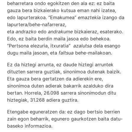
beharretara ondo egokitzen den ala ez: ez baita
gauza bera bizkaierako kutsua eman nahi izatea,
edo lapurterakoa. “Emakumea”
emaztekia
izango da
lapurtera/behe-nafarreraz,
eta
andrazko
edo
andrakume
bizkaieraz, esaterako.
Edo, ez baita berdin maila jasoa edo behekoa.
“Pertsona elezuria, itxuratia”
azalutsa
dela esango
dugu maila jasoan, eta
faltsua
behe-mailakoan.
Ez da hiztegi arrunta, ez daude hiztegi arruntek
dituzten sarrera guztiak, sinonimoa dutenak baizik.
Eta gauza bera gertatzen da adierekin ere,
sinonimoa duten adierak bakarrik azalduko dira
bertan. Horrela, 26.098 sarrera sinonimodun ditu
hiztegiak, 31.268 adiera guztira.
Etengabe eguneratzen da: ez dago bertsio berrien
zain egon beharrik, egunero gaurkotzen baita datu-
baseko informazioa.