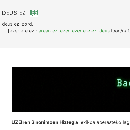
DEUS EZ
deus ez
izord.
[ezer ere ez]:
arean ez
,
ezer
,
ezer ere ez
,
deus
Ipar./naf.
UZEIren Sinonimoen Hiztegia
lexikoa aberasteko lag