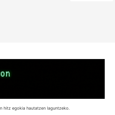
n hitz egokia hautatzen laguntzeko.