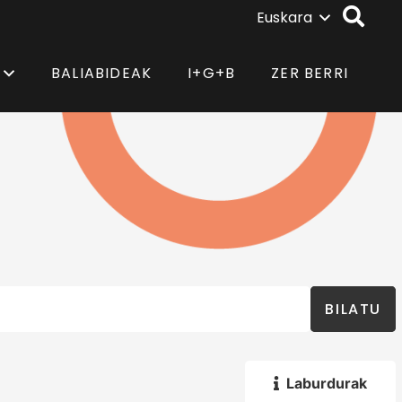
Euskara
BALIABIDEAK
I+G+B
ZER BERRI
BILATU
Laburdurak