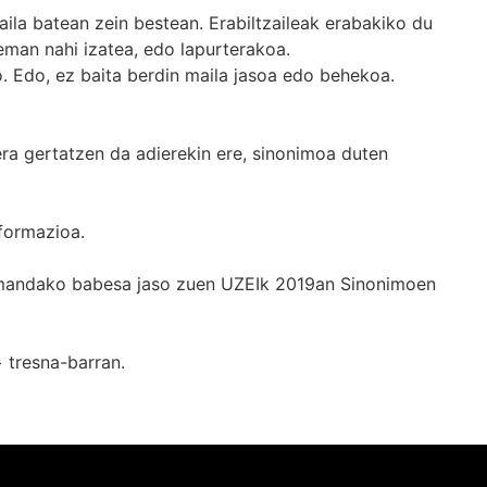
ila batean zein bestean. Erabiltzaileak erabakiko du
man nahi izatea, edo lapurterakoa.
. Edo, ez baita berdin maila jasoa edo behekoa.
era gertatzen da adierekin ere, sinonimoa duten
formazioa.
k emandako babesa jaso zuen UZEIk 2019an Sinonimoen
+
tresna-barran.