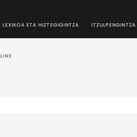
LEXIKOA ETA HIZTEGIGINTZA
ITZULPENGINTZA
LINE