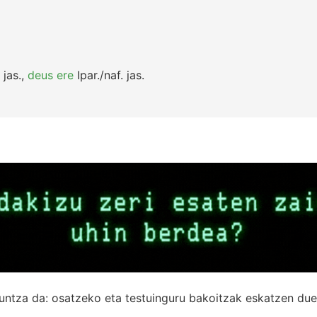
jas.
,
deus ere
Ipar./naf.
jas.
untza da: osatzeko eta testuinguru bakoitzak eskatzen due