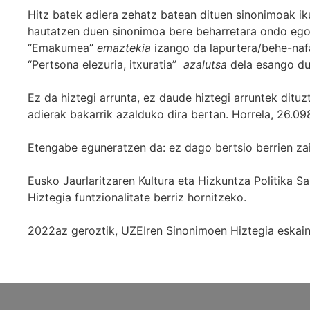
Hitz batek adiera zehatz batean dituen sinonimoak iku
hautatzen duen sinonimoa bere beharretara ondo egok
“Emakumea”
emaztekia
izango da lapurtera/behe-naf
“Pertsona elezuria, itxuratia”
azalutsa
dela esango du
Ez da hiztegi arrunta, ez daude hiztegi arruntek ditu
adierak bakarrik azalduko dira bertan. Horrela, 26.098
Etengabe eguneratzen da: ez dago bertsio berrien za
Eusko Jaurlaritzaren Kultura eta Hizkuntza Politika
Hiztegia funtzionalitate berriz hornitzeko.
2022az geroztik, UZEIren Sinonimoen Hiztegia eskaint