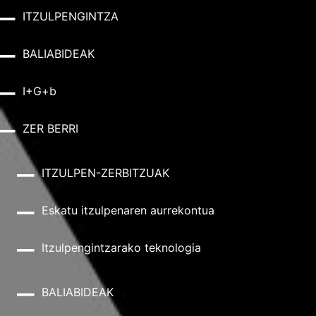
ITZULPENGINTZA
BALIABIDEAK
I+G+b
ZER BERRI
ITZULPEN-ZERBITZUAK
Eskatu itzulpenaren aurrekontua
Itzulpengintzarako teknologia
BALIABIDEAK