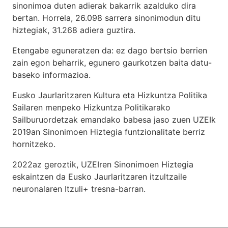
sinonimoa duten adierak bakarrik azalduko dira
bertan. Horrela, 26.098 sarrera sinonimodun ditu
hiztegiak, 31.268 adiera guztira.
Etengabe eguneratzen da: ez dago bertsio berrien
zain egon beharrik, egunero gaurkotzen baita datu-
baseko informazioa.
Eusko Jaurlaritzaren Kultura eta Hizkuntza Politika
Sailaren menpeko Hizkuntza Politikarako
Sailburuordetzak emandako babesa jaso zuen UZEIk
2019an Sinonimoen Hiztegia funtzionalitate berriz
hornitzeko.
2022az geroztik, UZEIren Sinonimoen Hiztegia
eskaintzen da Eusko Jaurlaritzaren itzultzaile
neuronalaren
Itzuli+
tresna-barran.