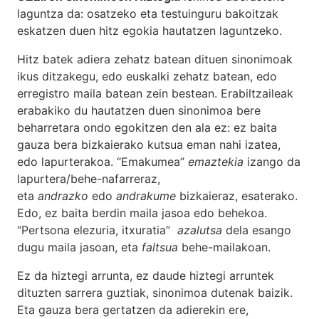
laguntza da: osatzeko eta testuinguru bakoitzak
eskatzen duen hitz egokia hautatzen laguntzeko.
Hitz batek adiera zehatz batean dituen sinonimoak
ikus ditzakegu, edo euskalki zehatz batean, edo
erregistro maila batean zein bestean. Erabiltzaileak
erabakiko du hautatzen duen sinonimoa bere
beharretara ondo egokitzen den ala ez: ez baita
gauza bera bizkaierako kutsua eman nahi izatea,
edo lapurterakoa. “Emakumea”
emaztekia
izango da
lapurtera/behe-nafarreraz,
eta
andrazko
edo
andrakume
bizkaieraz, esaterako.
Edo, ez baita berdin maila jasoa edo behekoa.
“Pertsona elezuria, itxuratia”
azalutsa
dela esango
dugu maila jasoan, eta
faltsua
behe-mailakoan.
Ez da hiztegi arrunta, ez daude hiztegi arruntek
dituzten sarrera guztiak, sinonimoa dutenak baizik.
Eta gauza bera gertatzen da adierekin ere,