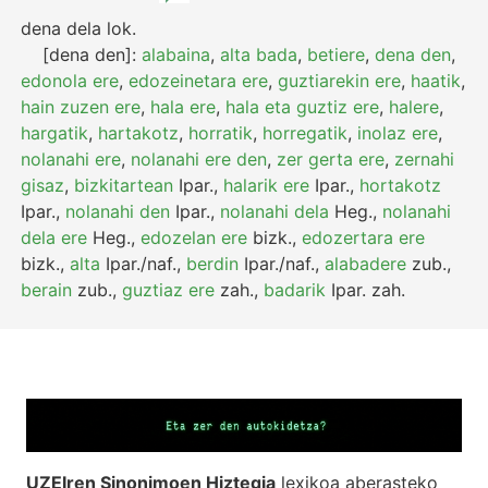
dena dela
lok.
[dena den]:
alabaina
,
alta bada
,
betiere
,
dena den
,
edonola ere
,
edozeinetara ere
,
guztiarekin ere
,
haatik
,
hain zuzen ere
,
hala ere
,
hala eta guztiz ere
,
halere
,
hargatik
,
hartakotz
,
horratik
,
horregatik
,
inolaz ere
,
nolanahi ere
,
nolanahi ere den
,
zer gerta ere
,
zernahi
gisaz
,
bizkitartean
Ipar.
,
halarik ere
Ipar.
,
hortakotz
Ipar.
,
nolanahi den
Ipar.
,
nolanahi dela
Heg.
,
nolanahi
dela ere
Heg.
,
edozelan ere
bizk.
,
edozertara ere
bizk.
,
alta
Ipar./naf.
,
berdin
Ipar./naf.
,
alabadere
zub.
,
berain
zub.
,
guztiaz ere
zah.
,
badarik
Ipar.
zah.
UZEIren Sinonimoen Hiztegia
lexikoa aberasteko