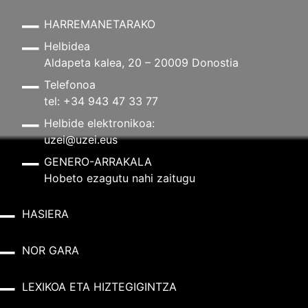
HARREMANETARAKO
Helbidea
Aldapeta kalea, 20 – 20009 Donostia
Telefonoa
tel: +34 943 47 33 77
Helbide elektronikoa:
uzei@uzei.eus
GENERO-ARRAKALA
Hobeto ezagutu nahi zaitugu
HASIERA
NOR GARA
LEXIKOA ETA HIZTEGIGINTZA