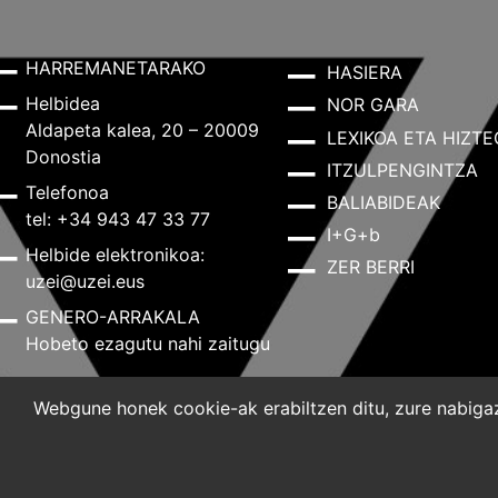
HARREMANETARAKO
HASIERA
Helbidea
NOR GARA
Aldapeta kalea, 20 – 20009
LEXIKOA ETA HIZTE
Donostia
ITZULPENGINTZA
Telefonoa
BALIABIDEAK
tel: +34 943 47 33 77
I+G+b
Helbide elektronikoa:
ZER BERRI
uzei@uzei.eus
GENERO-ARRAKALA
Hobeto ezagutu nahi zaitugu
Webgune honek cookie-ak erabiltzen ditu, zure nabigazi
Lege-oharra
Pribatutasun-politika
Cookie-politik