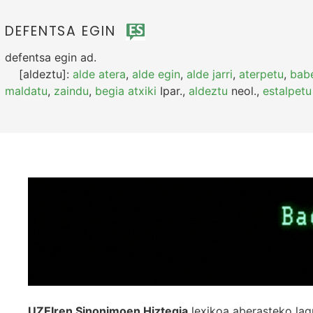
DEFENTSA EGIN
defentsa egin
ad.
[aldeztu]:
alde atera
,
alde egin
,
alde jarri
,
aterpetu
,
bab
maldatu
,
zaindu
,
begia atxiki
Ipar.
,
aldeztu
neol.
,
estalpetu
UZEIren Sinonimoen Hiztegia
lexikoa aberasteko lag