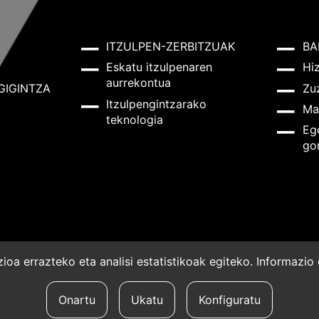
ITZULPEN-ZERBITZUAK
BA
Eskatu itzulpenaren
Hi
aurrekontua
GIGINTZA
Zu
Itzulpengintzarako
Ma
teknologia
Eg
go
oa errazteko eta analisi estatistikoak egiteko. Informazi
a
Onartu
Ukatu
Konfiguratu