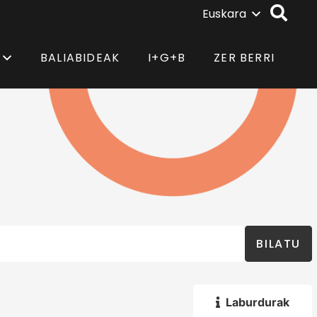
Euskara
BALIABIDEAK
I+G+B
ZER BERRI
BILATU
Laburdurak