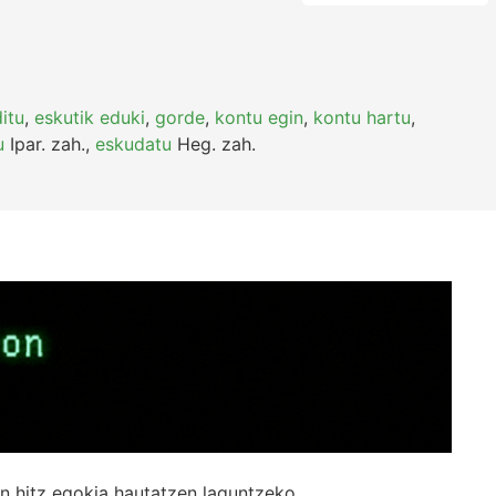
itu
,
eskutik eduki
,
gorde
,
kontu egin
,
kontu hartu
,
u
Ipar.
zah.
,
eskudatu
Heg.
zah.
n hitz egokia hautatzen laguntzeko.