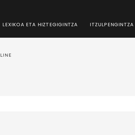
LEXIKOA ETA HIZTEGIGINTZA
ITZULPENGINTZA
LINE