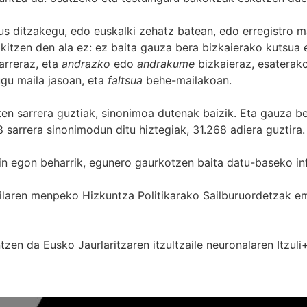
s ditzakegu, edo euskalki zehatz batean, edo erregistro ma
itzen den ala ez: ez baita gauza bera bizkaierako kutsua e
arreraz, eta
andrazko
edo
andrakume
bizkaieraz, esaterako
gu maila jasoan, eta
faltsua
behe-mailakoan.
zten sarrera guztiak, sinonimoa dutenak baizik. Eta gauza b
 sarrera sinonimodun ditu hiztegiak, 31.268 adiera guztira.
in egon beharrik, egunero gaurkotzen baita datu-baseko in
 Sailaren menpeko Hizkuntza Politikarako Sailburuordetza
zen da Eusko Jaurlaritzaren itzultzaile neuronalaren
Itzuli