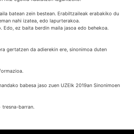
ila batean zein bestean. Erabiltzaileak erabakiko du
man nahi izatea, edo lapurterakoa.
. Edo, ez baita berdin maila jasoa edo behekoa.
era gertatzen da adierekin ere, sinonimoa duten
formazioa.
k emandako babesa jaso zuen UZEIk 2019an Sinonimoen
+
tresna-barran.