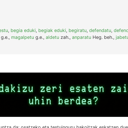
estu
,
begia eduki
,
begiak eduki
,
begiratu
,
defendatu
,
defend
g.e.
,
magalpetu
g.e.
,
aldetu
zah.
,
anparatu
Heg.
beh.
,
jabet
untza da: osatzeko eta testuinguru bakoitzak eskatzen due