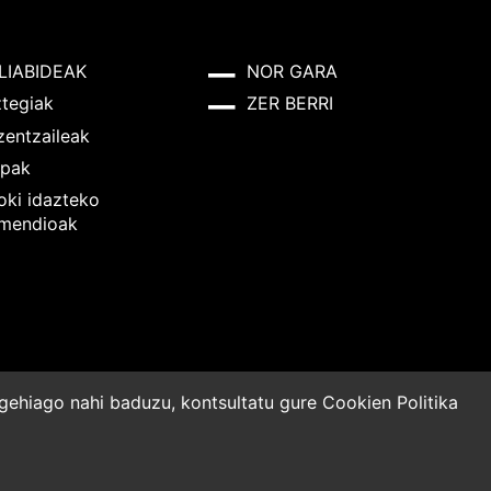
LIABIDEAK
NOR GARA
ztegiak
ZER BERRI
zentzaileak
pak
oki idazteko
mendioak
o gehiago nahi baduzu, kontsultatu gure
Cookien Politika