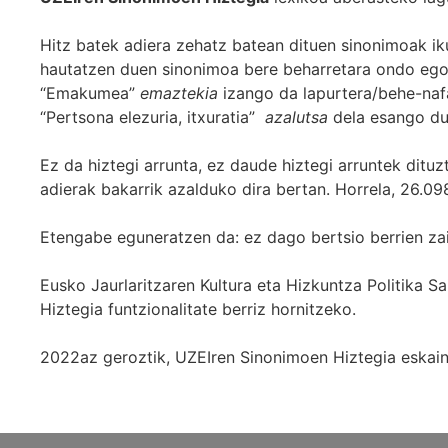
Hitz batek adiera zehatz batean dituen sinonimoak iku
hautatzen duen sinonimoa bere beharretara ondo egok
“Emakumea”
emaztekia
izango da lapurtera/behe-naf
“Pertsona elezuria, itxuratia”
azalutsa
dela esango du
Ez da hiztegi arrunta, ez daude hiztegi arruntek ditu
adierak bakarrik azalduko dira bertan. Horrela, 26.098
Etengabe eguneratzen da: ez dago bertsio berrien za
Eusko Jaurlaritzaren Kultura eta Hizkuntza Politika
Hiztegia funtzionalitate berriz hornitzeko.
2022az geroztik, UZEIren Sinonimoen Hiztegia eskaint