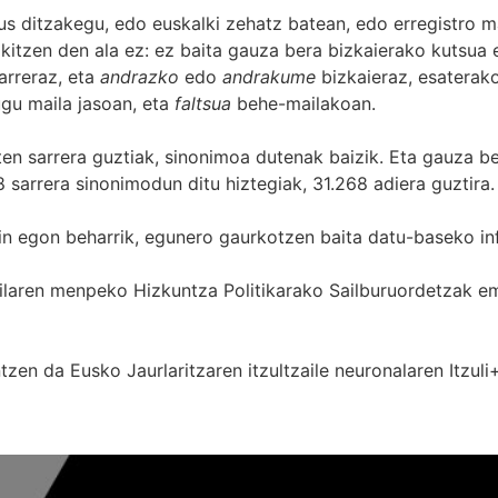
s ditzakegu, edo euskalki zehatz batean, edo erregistro ma
itzen den ala ez: ez baita gauza bera bizkaierako kutsua e
arreraz, eta
andrazko
edo
andrakume
bizkaieraz, esaterako
gu maila jasoan, eta
faltsua
behe-mailakoan.
zten sarrera guztiak, sinonimoa dutenak baizik. Eta gauza b
 sarrera sinonimodun ditu hiztegiak, 31.268 adiera guztira.
in egon beharrik, egunero gaurkotzen baita datu-baseko in
 Sailaren menpeko Hizkuntza Politikarako Sailburuordetza
zen da Eusko Jaurlaritzaren itzultzaile neuronalaren
Itzuli