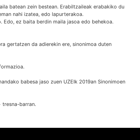
ila batean zein bestean. Erabiltzaileak erabakiko du
man nahi izatea, edo lapurterakoa.
. Edo, ez baita berdin maila jasoa edo behekoa.
era gertatzen da adierekin ere, sinonimoa duten
formazioa.
k emandako babesa jaso zuen UZEIk 2019an Sinonimoen
+
tresna-barran.