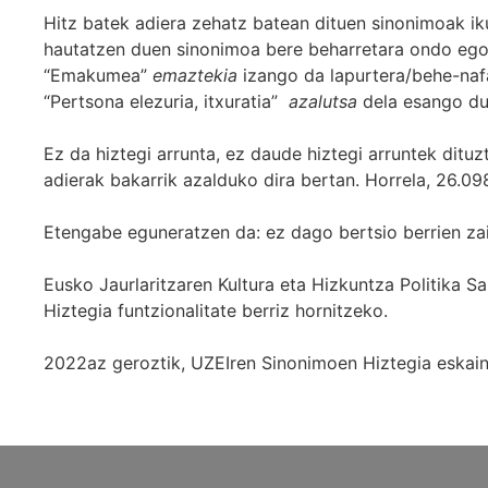
Hitz batek adiera zehatz batean dituen sinonimoak iku
hautatzen duen sinonimoa bere beharretara ondo egok
“Emakumea”
emaztekia
izango da lapurtera/behe-naf
“Pertsona elezuria, itxuratia”
azalutsa
dela esango du
Ez da hiztegi arrunta, ez daude hiztegi arruntek ditu
adierak bakarrik azalduko dira bertan. Horrela, 26.098
Etengabe eguneratzen da: ez dago bertsio berrien za
Eusko Jaurlaritzaren Kultura eta Hizkuntza Politika
Hiztegia funtzionalitate berriz hornitzeko.
2022az geroztik, UZEIren Sinonimoen Hiztegia eskaint