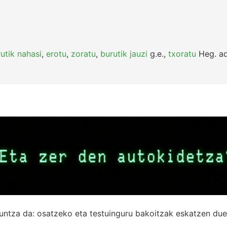
utik nahasi
,
erotu
,
zoratu
,
burutik jauzi
g.e.
,
txoratu
Heg.
ad
untza da: osatzeko eta testuinguru bakoitzak eskatzen due