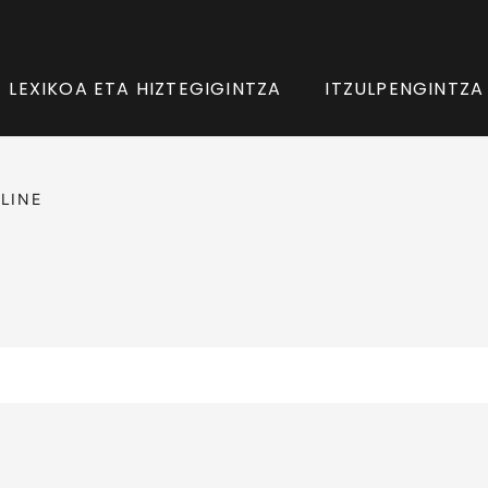
LEXIKOA ETA HIZTEGIGINTZA
ITZULPENGINTZA
LINE