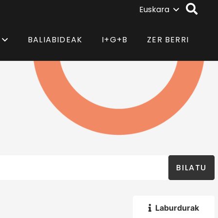
Euskara
BALIABIDEAK
I+G+B
ZER BERRI
BILATU
Laburdurak