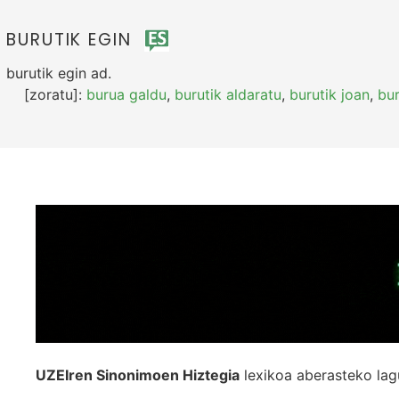
BURUTIK EGIN
burutik egin
ad.
[zoratu]:
burua galdu
,
burutik aldaratu
,
burutik joan
,
bur
UZEIren Sinonimoen Hiztegia
lexikoa aberasteko lag