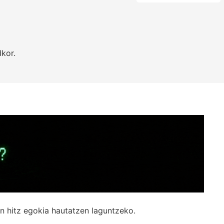
kor.
n hitz egokia hautatzen laguntzeko.