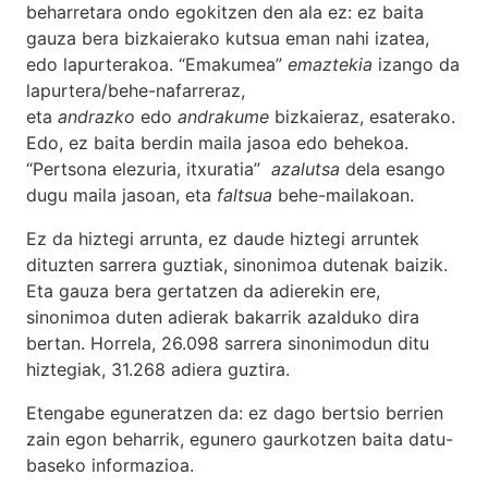
beharretara ondo egokitzen den ala ez: ez baita
gauza bera bizkaierako kutsua eman nahi izatea,
edo lapurterakoa. “Emakumea”
emaztekia
izango da
lapurtera/behe-nafarreraz,
eta
andrazko
edo
andrakume
bizkaieraz, esaterako.
Edo, ez baita berdin maila jasoa edo behekoa.
“Pertsona elezuria, itxuratia”
azalutsa
dela esango
dugu maila jasoan, eta
faltsua
behe-mailakoan.
Ez da hiztegi arrunta, ez daude hiztegi arruntek
dituzten sarrera guztiak, sinonimoa dutenak baizik.
Eta gauza bera gertatzen da adierekin ere,
sinonimoa duten adierak bakarrik azalduko dira
bertan. Horrela, 26.098 sarrera sinonimodun ditu
hiztegiak, 31.268 adiera guztira.
Etengabe eguneratzen da: ez dago bertsio berrien
zain egon beharrik, egunero gaurkotzen baita datu-
baseko informazioa.