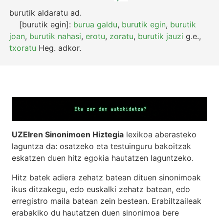
burutik aldaratu
ad.
[burutik egin]:
burua galdu
,
burutik egin
,
burutik
joan
,
burutik nahasi
,
erotu
,
zoratu
,
burutik jauzi
g.e.
,
txoratu
Heg.
adkor.
UZEIren Sinonimoen Hiztegia
lexikoa aberasteko
laguntza da: osatzeko eta testuinguru bakoitzak
eskatzen duen hitz egokia hautatzen laguntzeko.
Hitz batek adiera zehatz batean dituen sinonimoak
ikus ditzakegu, edo euskalki zehatz batean, edo
erregistro maila batean zein bestean. Erabiltzaileak
erabakiko du hautatzen duen sinonimoa bere