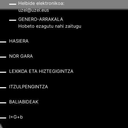
Helbide elektronikoa:
uzei@uzei.eus
GENERO-ARRAKALA
Hobeto ezagutu nahi zaitugu
HASIERA
NOR GARA
LEXIKOA ETA HIZTEGIGINTZA
ITZULPENGINTZA
BALIABIDEAK
I+G+b