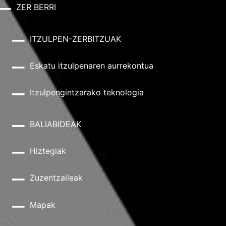
ZER BERRI
ITZULPEN-ZERBITZUAK
Eskatu itzulpenaren aurrekontua
Itzulpengintzarako teknologia
BALIABIDEAK
Hiztegiak
Zuzentzaileak
Mapak