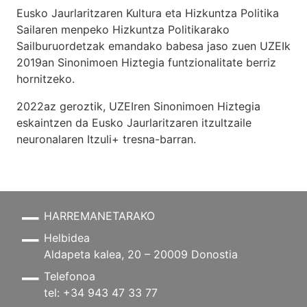
Eusko Jaurlaritzaren Kultura eta Hizkuntza Politika
Sailaren menpeko Hizkuntza Politikarako
Sailburuordetzak emandako babesa jaso zuen UZEIk
2019an Sinonimoen Hiztegia funtzionalitate berriz
hornitzeko.
2022az geroztik, UZEIren Sinonimoen Hiztegia
eskaintzen da Eusko Jaurlaritzaren itzultzaile
neuronalaren
Itzuli+
tresna-barran.
HARREMANETARAKO
Helbidea
Aldapeta kalea, 20 – 20009 Donostia
Telefonoa
tel: +34 943 47 33 77