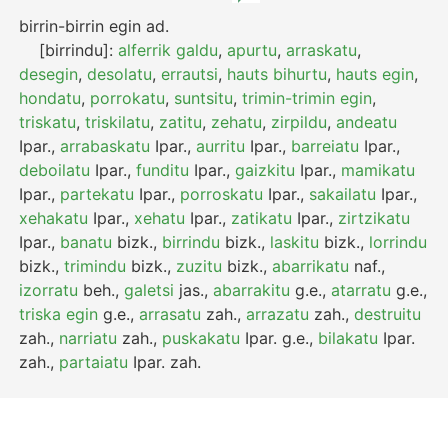
birrin-birrin egin
ad.
[birrindu]:
alferrik galdu
,
apurtu
,
arraskatu
,
desegin
,
desolatu
,
errautsi
,
hauts bihurtu
,
hauts egin
,
hondatu
,
porrokatu
,
suntsitu
,
trimin-trimin egin
,
triskatu
,
triskilatu
,
zatitu
,
zehatu
,
zirpildu
,
andeatu
Ipar.
,
arrabaskatu
Ipar.
,
aurritu
Ipar.
,
barreiatu
Ipar.
,
deboilatu
Ipar.
,
funditu
Ipar.
,
gaizkitu
Ipar.
,
mamikatu
Ipar.
,
partekatu
Ipar.
,
porroskatu
Ipar.
,
sakailatu
Ipar.
,
xehakatu
Ipar.
,
xehatu
Ipar.
,
zatikatu
Ipar.
,
zirtzikatu
Ipar.
,
banatu
bizk.
,
birrindu
bizk.
,
laskitu
bizk.
,
lorrindu
bizk.
,
trimindu
bizk.
,
zuzitu
bizk.
,
abarrikatu
naf.
,
izorratu
beh.
,
galetsi
jas.
,
abarrakitu
g.e.
,
atarratu
g.e.
,
triska egin
g.e.
,
arrasatu
zah.
,
arrazatu
zah.
,
destruitu
zah.
,
narriatu
zah.
,
puskakatu
Ipar.
g.e.
,
bilakatu
Ipar.
zah.
,
partaiatu
Ipar.
zah.