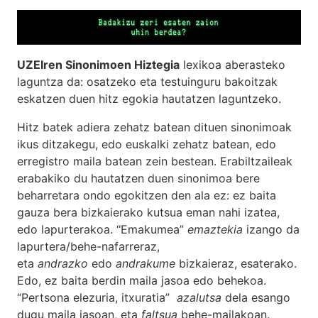
UZEIren Sinonimoen Hiztegia
lexikoa aberasteko
laguntza da: osatzeko eta testuinguru bakoitzak
eskatzen duen hitz egokia hautatzen laguntzeko.
Hitz batek adiera zehatz batean dituen sinonimoak
ikus ditzakegu, edo euskalki zehatz batean, edo
erregistro maila batean zein bestean. Erabiltzaileak
erabakiko du hautatzen duen sinonimoa bere
beharretara ondo egokitzen den ala ez: ez baita
gauza bera bizkaierako kutsua eman nahi izatea,
edo lapurterakoa. “Emakumea”
emaztekia
izango da
lapurtera/behe-nafarreraz,
eta
andrazko
edo
andrakume
bizkaieraz, esaterako.
Edo, ez baita berdin maila jasoa edo behekoa.
“Pertsona elezuria, itxuratia”
azalutsa
dela esango
dugu maila jasoan, eta
faltsua
behe-mailakoan.