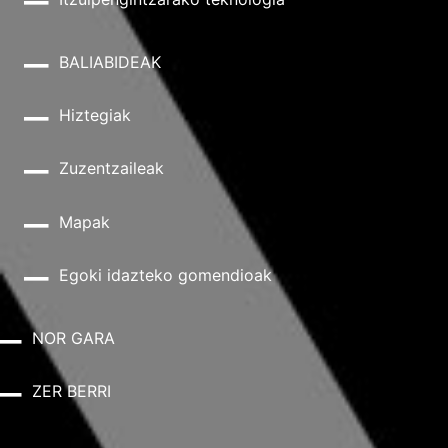
BALIABIDEAK
Hiztegiak
Zuzentzaileak
Mapak
Egoki idazteko gomendioak
NOR GARA
ZER BERRI