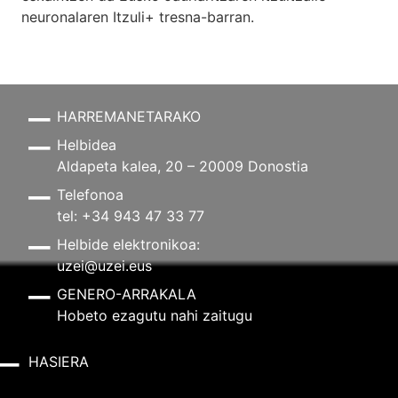
neuronalaren
Itzuli+
tresna-barran.
HARREMANETARAKO
Helbidea
Aldapeta kalea, 20 – 20009 Donostia
Telefonoa
tel: +34 943 47 33 77
Helbide elektronikoa:
uzei@uzei.eus
GENERO-ARRAKALA
Hobeto ezagutu nahi zaitugu
HASIERA