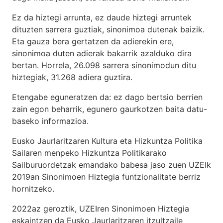
Ez da hiztegi arrunta, ez daude hiztegi arruntek
dituzten sarrera guztiak, sinonimoa dutenak baizik.
Eta gauza bera gertatzen da adierekin ere,
sinonimoa duten adierak bakarrik azalduko dira
bertan. Horrela, 26.098 sarrera sinonimodun ditu
hiztegiak, 31.268 adiera guztira.
Etengabe eguneratzen da: ez dago bertsio berrien
zain egon beharrik, egunero gaurkotzen baita datu-
baseko informazioa.
Eusko Jaurlaritzaren Kultura eta Hizkuntza Politika
Sailaren menpeko Hizkuntza Politikarako
Sailburuordetzak emandako babesa jaso zuen UZEIk
2019an Sinonimoen Hiztegia funtzionalitate berriz
hornitzeko.
2022az geroztik, UZEIren Sinonimoen Hiztegia
eskaintzen da Eusko Jaurlaritzaren itzultzaile