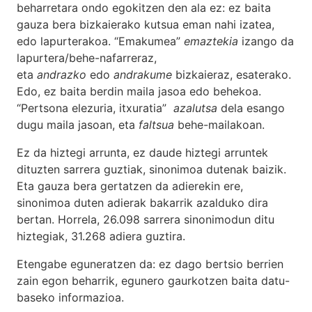
beharretara ondo egokitzen den ala ez: ez baita
gauza bera bizkaierako kutsua eman nahi izatea,
edo lapurterakoa. “Emakumea”
emaztekia
izango da
lapurtera/behe-nafarreraz,
eta
andrazko
edo
andrakume
bizkaieraz, esaterako.
Edo, ez baita berdin maila jasoa edo behekoa.
“Pertsona elezuria, itxuratia”
azalutsa
dela esango
dugu maila jasoan, eta
faltsua
behe-mailakoan.
Ez da hiztegi arrunta, ez daude hiztegi arruntek
dituzten sarrera guztiak, sinonimoa dutenak baizik.
Eta gauza bera gertatzen da adierekin ere,
sinonimoa duten adierak bakarrik azalduko dira
bertan. Horrela, 26.098 sarrera sinonimodun ditu
hiztegiak, 31.268 adiera guztira.
Etengabe eguneratzen da: ez dago bertsio berrien
zain egon beharrik, egunero gaurkotzen baita datu-
baseko informazioa.