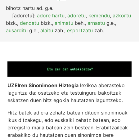
bihotz hartu
ad.
g.e.
[adoretu]:
adore hartu
,
adoretu
,
kemendu
,
azkortu
bizk.
,
dendatu
bizk.
,
animatu
beh.
,
arnastu
g.e.
,
ausarditu
g.e.
,
alaitu
zah.
,
esportzatu
zah.
UZEIren Sinonimoen Hiztegia
lexikoa aberasteko
laguntza da: osatzeko eta testuinguru bakoitzak
eskatzen duen hitz egokia hautatzen laguntzeko.
Hitz batek adiera zehatz batean dituen sinonimoak
ikus ditzakegu, edo euskalki zehatz batean, edo
erregistro maila batean zein bestean. Erabiltzaileak
erabakiko du hautatzen duen sinonimoa bere