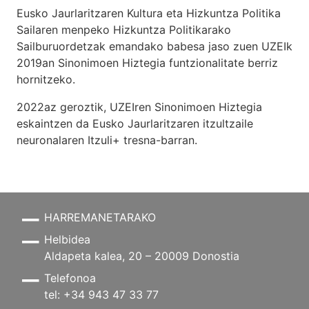
Eusko Jaurlaritzaren Kultura eta Hizkuntza Politika
Sailaren menpeko Hizkuntza Politikarako
Sailburuordetzak emandako babesa jaso zuen UZEIk
2019an Sinonimoen Hiztegia funtzionalitate berriz
hornitzeko.
2022az geroztik, UZEIren Sinonimoen Hiztegia
eskaintzen da Eusko Jaurlaritzaren itzultzaile
neuronalaren
Itzuli+
tresna-barran.
HARREMANETARAKO
Helbidea
Aldapeta kalea, 20 – 20009 Donostia
Telefonoa
tel: +34 943 47 33 77