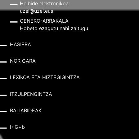
Helbide elektronikoa:
uzei@uzei.eus
GENERO-ARRAKALA
Hobeto ezagutu nahi zaitugu
HASIERA
NOR GARA
LEXIKOA ETA HIZTEGIGINTZA
ITZULPENGINTZA
BALIABIDEAK
I+G+b