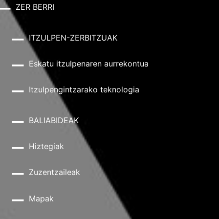
ZER BERRI
ITZULPEN-ZERBITZUAK
Eskatu itzulpenaren aurrekontua
Itzulpengintzarako teknologia
BALIABIDEAK
Hiztegiak
Zuzentzaileak
Mapak