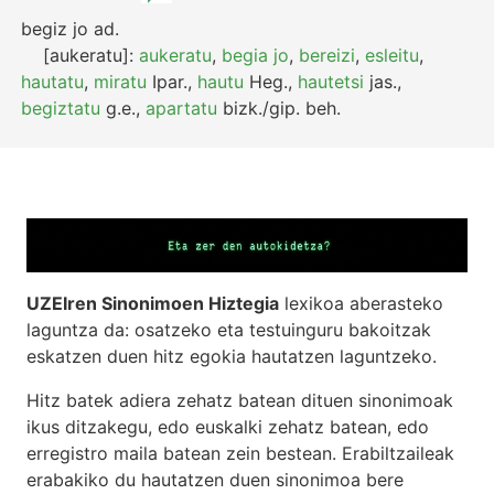
begiz jo
ad.
[aukeratu]:
aukeratu
,
begia jo
,
bereizi
,
esleitu
,
hautatu
,
miratu
Ipar.
,
hautu
Heg.
,
hautetsi
jas.
,
begiztatu
g.e.
,
apartatu
bizk./gip.
beh.
UZEIren Sinonimoen Hiztegia
lexikoa aberasteko
laguntza da: osatzeko eta testuinguru bakoitzak
eskatzen duen hitz egokia hautatzen laguntzeko.
Hitz batek adiera zehatz batean dituen sinonimoak
ikus ditzakegu, edo euskalki zehatz batean, edo
erregistro maila batean zein bestean. Erabiltzaileak
erabakiko du hautatzen duen sinonimoa bere