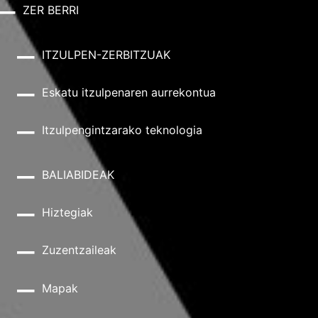
ZER BERRI
ITZULPEN-ZERBITZUAK
Eskatu itzulpenaren aurrekontua
Itzulpengintzarako teknologia
BALIABIDEAK
Hiztegiak
Zuzentzaileak
Mapak