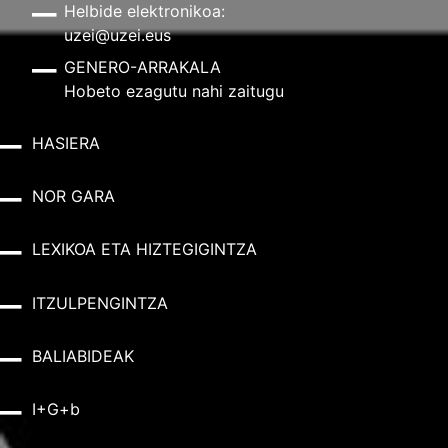
Helbide elektronikoa:
uzei@uzei.eus
GENERO-ARRAKALA
Hobeto ezagutu nahi zaitugu
HASIERA
NOR GARA
LEXIKOA ETA HIZTEGIGINTZA
ITZULPENGINTZA
BALIABIDEAK
I+G+b