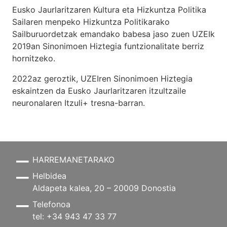
Eusko Jaurlaritzaren Kultura eta Hizkuntza Politika
Sailaren menpeko Hizkuntza Politikarako
Sailburuordetzak emandako babesa jaso zuen UZEIk
2019an Sinonimoen Hiztegia funtzionalitate berriz
hornitzeko.
2022az geroztik, UZEIren Sinonimoen Hiztegia
eskaintzen da Eusko Jaurlaritzaren itzultzaile
neuronalaren
Itzuli+
tresna-barran.
HARREMANETARAKO
Helbidea
Aldapeta kalea, 20 – 20009 Donostia
Telefonoa
tel: +34 943 47 33 77