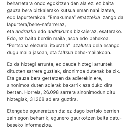
beharretara ondo egokitzen den ala ez: ez baita
gauza bera bizkaierako kutsua eman nahi izatea,
edo lapurterakoa. “Emakumea”
emaztekia
izango da
lapurtera/behe-nafarreraz,
eta
andrazko
edo
andrakume
bizkaieraz, esaterako.
Edo, ez baita berdin maila jasoa edo behekoa.
“Pertsona elezuria, itxuratia”
azalutsa
dela esango
dugu maila jasoan, eta
faltsua
behe-mailakoan.
Ez da hiztegi arrunta, ez daude hiztegi arruntek
dituzten sarrera guztiak, sinonimoa dutenak baizik.
Eta gauza bera gertatzen da adierekin ere,
sinonimoa duten adierak bakarrik azalduko dira
bertan. Horrela, 26.098 sarrera sinonimodun ditu
hiztegiak, 31.268 adiera guztira.
Etengabe eguneratzen da: ez dago bertsio berrien
zain egon beharrik, egunero gaurkotzen baita datu-
baseko informazioa.