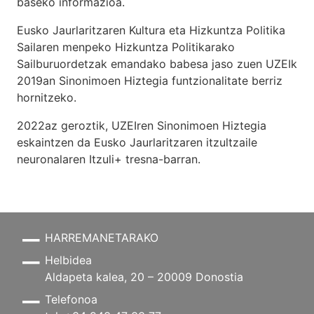
baseko informazioa.
Eusko Jaurlaritzaren Kultura eta Hizkuntza Politika
Sailaren menpeko Hizkuntza Politikarako
Sailburuordetzak emandako babesa jaso zuen UZEIk
2019an Sinonimoen Hiztegia funtzionalitate berriz
hornitzeko.
2022az geroztik, UZEIren Sinonimoen Hiztegia
eskaintzen da Eusko Jaurlaritzaren itzultzaile
neuronalaren
Itzuli+
tresna-barran.
HARREMANETARAKO
Helbidea
Aldapeta kalea, 20 – 20009 Donostia
Telefonoa