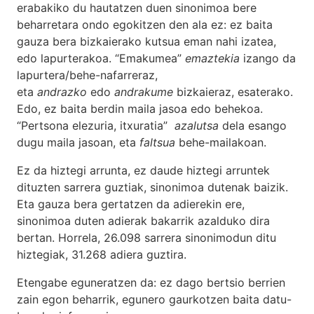
erabakiko du hautatzen duen sinonimoa bere
beharretara ondo egokitzen den ala ez: ez baita
gauza bera bizkaierako kutsua eman nahi izatea,
edo lapurterakoa. “Emakumea”
emaztekia
izango da
lapurtera/behe-nafarreraz,
eta
andrazko
edo
andrakume
bizkaieraz, esaterako.
Edo, ez baita berdin maila jasoa edo behekoa.
“Pertsona elezuria, itxuratia”
azalutsa
dela esango
dugu maila jasoan, eta
faltsua
behe-mailakoan.
Ez da hiztegi arrunta, ez daude hiztegi arruntek
dituzten sarrera guztiak, sinonimoa dutenak baizik.
Eta gauza bera gertatzen da adierekin ere,
sinonimoa duten adierak bakarrik azalduko dira
bertan. Horrela, 26.098 sarrera sinonimodun ditu
hiztegiak, 31.268 adiera guztira.
Etengabe eguneratzen da: ez dago bertsio berrien
zain egon beharrik, egunero gaurkotzen baita datu-