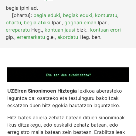
begia ipini
ad.
[ohartu]:
begia eduki
,
begiak eduki
,
konturatu
,
ohartu
,
begia atxiki
Ipar.
,
gogoari eman
Ipar.
,
erreparatu
Heg.
,
kontuan jausi
bizk.
,
kontuan erori
gip.
,
erremarkatu
g.e.
,
akordatu
Heg.
beh.
UZEIren Sinonimoen Hiztegia
lexikoa aberasteko
laguntza da: osatzeko eta testuinguru bakoitzak
eskatzen duen hitz egokia hautatzen laguntzeko.
Hitz batek adiera zehatz batean dituen sinonimoak
ikus ditzakegu, edo euskalki zehatz batean, edo
erregistro maila batean zein bestean. Erabiltzaileak