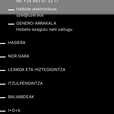
tel: +34 943 47 33 77
Helbide elektronikoa:
uzei@uzei.eus
GENERO-ARRAKALA
Hobeto ezagutu nahi zaitugu
HASIERA
NOR GARA
LEXIKOA ETA HIZTEGIGINTZA
ITZULPENGINTZA
BALIABIDEAK
I+G+b