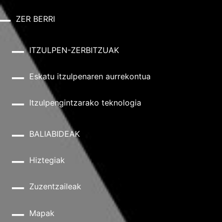
ZER BERRI
ITZULPEN-ZERBITZUAK
Eskatu itzulpenaren aurrekontua
Itzulpengintzarako teknologia
BALIABIDEAK
Hiztegiak
Zuzentzaileak
Mapak