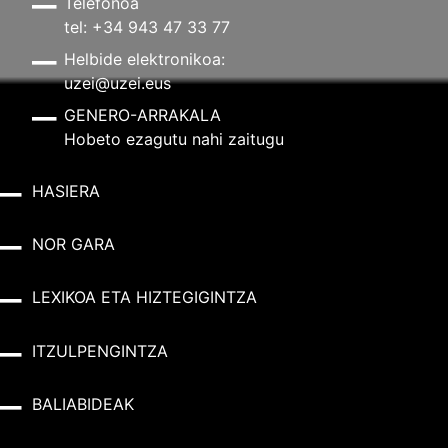
Telefonoa
tel: +34 943 47 33 77
Helbide elektronikoa:
uzei@uzei.eus
GENERO-ARRAKALA
Hobeto ezagutu nahi zaitugu
HASIERA
NOR GARA
LEXIKOA ETA HIZTEGIGINTZA
ITZULPENGINTZA
BALIABIDEAK