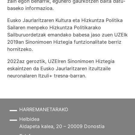
zain egon beharrik, egunero gaurkotzen baita datu-
baseko informazioa.
Eusko Jaurlaritzaren Kultura eta Hizkuntza Politika
Sailaren menpeko Hizkuntza Politikarako
Sailburuordetzak emandako babesa jaso zuen UZEIk
2019an Sinonimoen Hiztegia funtzionalitate berriz
hornitzeko.
2022az geroztik, UZEIren Sinonimoen Hiztegia
eskaintzen da Eusko Jaurlaritzaren itzultzaile
neuronalaren
Itzuli+
tresna-barran.
HARREMANETARAKO
Helbidea
Aldapeta kalea, 20 – 20009 Donostia