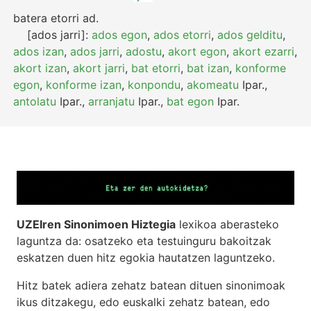
batera etorri
ad.
[ados jarri]:
ados egon
,
ados etorri
,
ados gelditu
,
ados izan
,
ados jarri
,
adostu
,
akort egon
,
akort ezarri
,
akort izan
,
akort jarri
,
bat etorri
,
bat izan
,
konforme
egon
,
konforme izan
,
konpondu
,
akomeatu
Ipar.
,
antolatu
Ipar.
,
arranjatu
Ipar.
,
bat egon
Ipar.
UZEIren Sinonimoen Hiztegia
lexikoa aberasteko
laguntza da: osatzeko eta testuinguru bakoitzak
eskatzen duen hitz egokia hautatzen laguntzeko.
Hitz batek adiera zehatz batean dituen sinonimoak
ikus ditzakegu, edo euskalki zehatz batean, edo