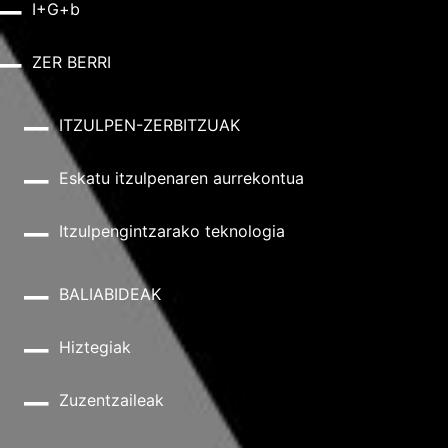
I+G+b
ZER BERRI
ITZULPEN-ZERBITZUAK
Eskatu itzulpenaren aurrekontua
Itzulpengintzarako teknologia
BALIABIDEAK
Hiztegiak
Zuzentzaileak