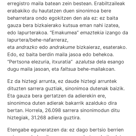
erregistro maila batean zein bestean. Erabiltzaileak
erabakiko du hautatzen duen sinonimoa bere
beharretara ondo egokitzen den ala ez: ez baita
gauza bera bizkaierako kutsua eman nahi izatea,
edo lapurterakoa. “Emakumea”
emaztekia
izango da
lapurtera/behe-nafarreraz,
eta
andrazko
edo
andrakume
bizkaieraz, esaterako.
Edo, ez baita berdin maila jasoa edo behekoa.
“Pertsona elezuria, itxuratia”
azalutsa
dela esango
dugu maila jasoan, eta
faltsua
behe-mailakoan.
Ez da hiztegi arrunta, ez daude hiztegi arruntek
dituzten sarrera guztiak, sinonimoa dutenak baizik.
Eta gauza bera gertatzen da adierekin ere,
sinonimoa duten adierak bakarrik azalduko dira
bertan. Horrela, 26.098 sarrera sinonimodun ditu
hiztegiak, 31.268 adiera guztira.
Etengabe eguneratzen da: ez dago bertsio berrien