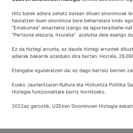
Hitz batek adiera zehatz batean dituen sinonimoak iku
hautatzen duen sinonimoa bere beharretara ondo egok
“Emakumea”
emaztekia
izango da lapurtera/behe-naf
“Pertsona elezuria, itxuratia”
azalutsa
dela esango du
Ez da hiztegi arrunta, ez daude hiztegi arruntek ditu
adierak bakarrik azalduko dira bertan. Horrela, 26.098
Etengabe eguneratzen da: ez dago bertsio berrien za
Eusko Jaurlaritzaren Kultura eta Hizkuntza Politika
Hiztegia funtzionalitate berriz hornitzeko.
2022az geroztik, UZEIren Sinonimoen Hiztegia eskaint