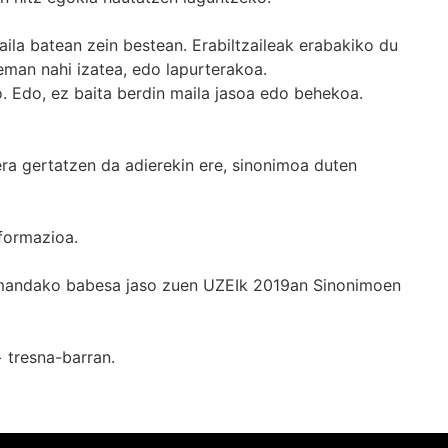
ila batean zein bestean. Erabiltzaileak erabakiko du
man nahi izatea, edo lapurterakoa.
. Edo, ez baita berdin maila jasoa edo behekoa.
era gertatzen da adierekin ere, sinonimoa duten
formazioa.
k emandako babesa jaso zuen UZEIk 2019an Sinonimoen
+
tresna-barran.