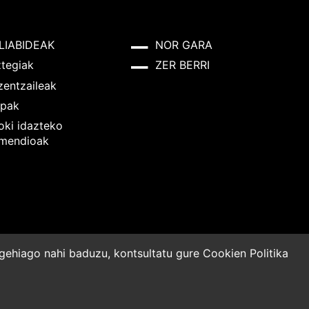
LIABIDEAK
NOR GARA
ztegiak
ZER BERRI
zentzaileak
pak
oki idazteko
mendioak
o gehiago nahi baduzu, kontsultatu gure
Cookien Politika