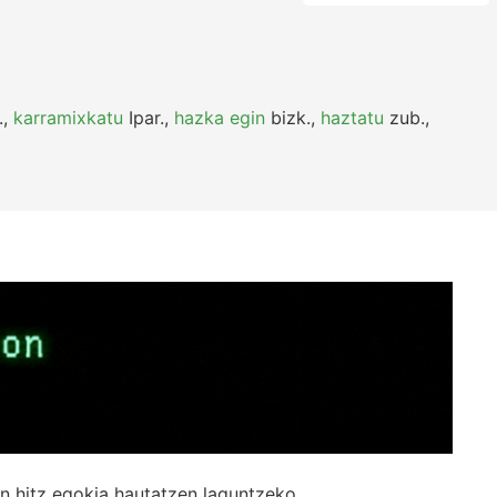
.
,
karramixkatu
Ipar.
,
hazka egin
bizk.
,
haztatu
zub.
,
n hitz egokia hautatzen laguntzeko.