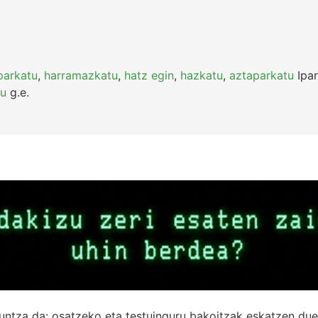
parkatu
,
harramazkatu
,
hatz egin
,
hazkatu
,
aztaparkatu
Ipar
tu
g.e.
untza da: osatzeko eta testuinguru bakoitzak eskatzen due