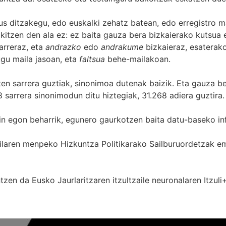
s ditzakegu, edo euskalki zehatz batean, edo erregistro ma
itzen den ala ez: ez baita gauza bera bizkaierako kutsua e
arreraz, eta
andrazko
edo
andrakume
bizkaieraz, esaterako
gu maila jasoan, eta
faltsua
behe-mailakoan.
zten sarrera guztiak, sinonimoa dutenak baizik. Eta gauza b
 sarrera sinonimodun ditu hiztegiak, 31.268 adiera guztira.
in egon beharrik, egunero gaurkotzen baita datu-baseko in
 Sailaren menpeko Hizkuntza Politikarako Sailburuordetza
zen da Eusko Jaurlaritzaren itzultzaile neuronalaren
Itzuli