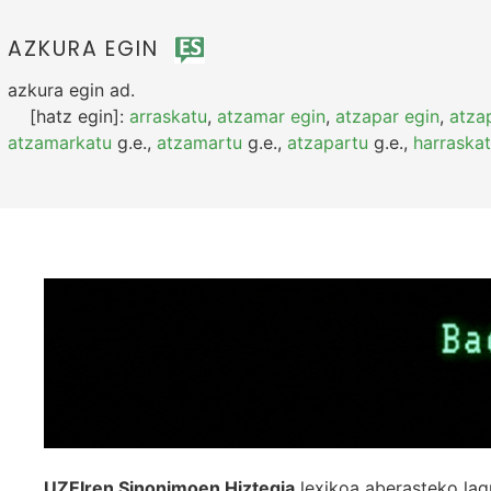
AZKURA EGIN
azkura egin
ad.
[hatz egin]:
arraskatu
,
atzamar egin
,
atzapar egin
,
atza
atzamarkatu
g.e.
,
atzamartu
g.e.
,
atzapartu
g.e.
,
harraska
UZEIren Sinonimoen Hiztegia
lexikoa aberasteko lag