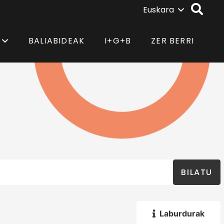
Euskara
BALIABIDEAK
I+G+B
ZER BERRI
BILATU
Laburdurak