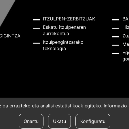
ITZULPEN-ZERBITZUAK
BA
Eskatu itzulpenaren
Hi
aurrekontua
GIGINTZA
Zu
Itzulpengintzarako
Ma
teknologia
Eg
go
oa errazteko eta analisi estatistikoak egiteko. Informazi
a
Onartu
Ukatu
Konfiguratu