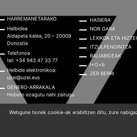
HARREMANETARAKO
HASIERA
Helbidea
NOR GARA
Aldapeta kalea, 20 – 20009
LEXIKOA ETA HIZTE
Donostia
ITZULPENGINTZA
Telefonoa
BALIABIDEAK
tel: +34 943 47 33 77
I+G+b
Helbide elektronikoa:
ZER BERRI
uzei@uzei.eus
GENERO-ARRAKALA
Hobeto ezagutu nahi zaitugu
Webgune honek cookie-ak erabiltzen ditu, zure nabigazi
Lege-oharra
Pribatutasun-politika
Cookie-politik