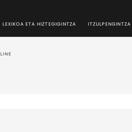
LEXIKOA ETA HIZTEGIGINTZA
ITZULPENGINTZA
LINE