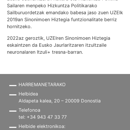
Sailaren menpeko Hizkuntza Politikarako
Sailburuordetzak emandako babesa jaso zuen UZEIk
2019an Sinonimoen Hiztegia funtzionalitate berriz
hornitzeko.
2022az geroztik, UZEIren Sinonimoen Hiztegia
eskaintzen da Eusko Jaurlaritzaren itzultzaile
neuronalaren
Itzuli+
tresna-barran.
HARREMANETARAKO
Helbidea
Aldapeta kalea, 20 – 20009 Donostia
Telefonoa
tel: +34 943 47 33 77
Helbide elektronikoa: