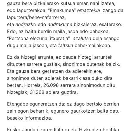
gauza bera bizkaierako kutsua eman nahi izatea,
edo lapurterakoa. “Emakumea”
emaztekia
izango da
lapurtera/behe-nafarreraz,
eta
andrazko
edo
andrakume
bizkaieraz, esaterako.
Edo, ez baita berdin maila jasoa edo behekoa.
“Pertsona elezuria, itxuratia”
azalutsa
dela esango
dugu maila jasoan, eta
faltsua
behe-mailakoan.
Ez da hiztegi arrunta, ez daude hiztegi arruntek
dituzten sarrera guztiak, sinonimoa dutenak baizik.
Eta gauza bera gertatzen da adierekin ere,
sinonimoa duten adierak bakarrik azalduko dira
bertan. Horrela, 26.098 sarrera sinonimodun ditu
hiztegiak, 31.268 adiera guztira.
Etengabe eguneratzen da: ez dago bertsio berrien
zain egon beharrik, egunero gaurkotzen baita datu-
baseko informazioa.
Eusko Jaurlaritzaren Kultura eta Hizkuntza Politika