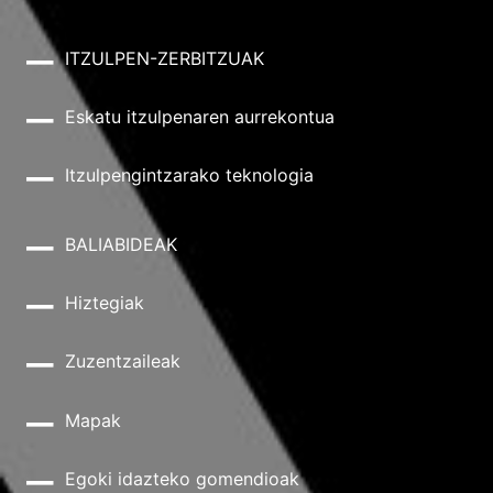
ITZULPEN-ZERBITZUAK
Eskatu itzulpenaren aurrekontua
Itzulpengintzarako teknologia
BALIABIDEAK
Hiztegiak
Zuzentzaileak
Mapak
Egoki idazteko gomendioak