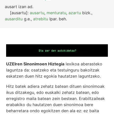
ausart izan
ad.
[ausartu]:
ausartu
,
menturatu
,
azartu
bizk.
,
ausarditu
g.e.
,
atrebitu
Ipar.
beh.
UZEIren Sinonimoen Hiztegia
lexikoa aberasteko
laguntza da: osatzeko eta testuinguru bakoitzak
eskatzen duen hitz egokia hautatzen laguntzeko.
Hitz batek adiera zehatz batean dituen sinonimoak
ikus ditzakegu, edo euskalki zehatz batean, edo
erregistro maila batean zein bestean. Erabiltzaileak
erabakiko du hautatzen duen sinonimoa bere
beharretara ondo egokitzen den ala ez: ez baita