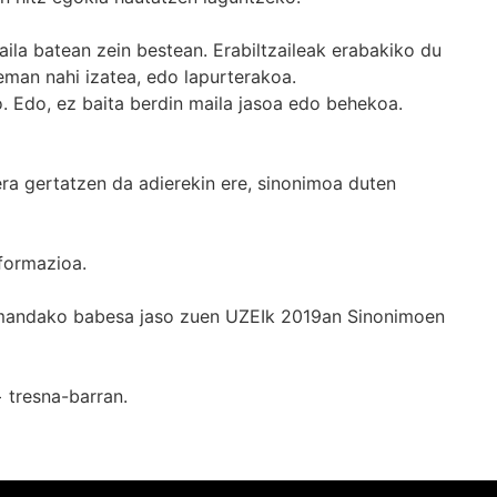
ila batean zein bestean. Erabiltzaileak erabakiko du
man nahi izatea, edo lapurterakoa.
. Edo, ez baita berdin maila jasoa edo behekoa.
era gertatzen da adierekin ere, sinonimoa duten
formazioa.
k emandako babesa jaso zuen UZEIk 2019an Sinonimoen
+
tresna-barran.