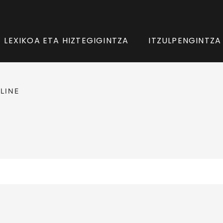
LEXIKOA ETA HIZTEGIGINTZA
ITZULPENGINTZA
LINE