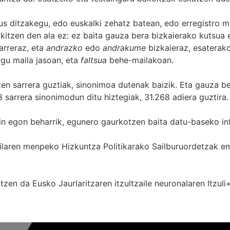
s ditzakegu, edo euskalki zehatz batean, edo erregistro ma
itzen den ala ez: ez baita gauza bera bizkaierako kutsua e
arreraz, eta
andrazko
edo
andrakume
bizkaieraz, esaterako
gu maila jasoan, eta
faltsua
behe-mailakoan.
zten sarrera guztiak, sinonimoa dutenak baizik. Eta gauza b
 sarrera sinonimodun ditu hiztegiak, 31.268 adiera guztira.
in egon beharrik, egunero gaurkotzen baita datu-baseko in
 Sailaren menpeko Hizkuntza Politikarako Sailburuordetza
zen da Eusko Jaurlaritzaren itzultzaile neuronalaren
Itzuli