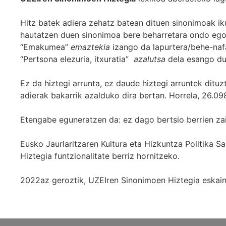
Hitz batek adiera zehatz batean dituen sinonimoak iku
hautatzen duen sinonimoa bere beharretara ondo egok
“Emakumea”
emaztekia
izango da lapurtera/behe-naf
“Pertsona elezuria, itxuratia”
azalutsa
dela esango du
Ez da hiztegi arrunta, ez daude hiztegi arruntek ditu
adierak bakarrik azalduko dira bertan. Horrela, 26.098
Etengabe eguneratzen da: ez dago bertsio berrien za
Eusko Jaurlaritzaren Kultura eta Hizkuntza Politika
Hiztegia funtzionalitate berriz hornitzeko.
2022az geroztik, UZEIren Sinonimoen Hiztegia eskaint