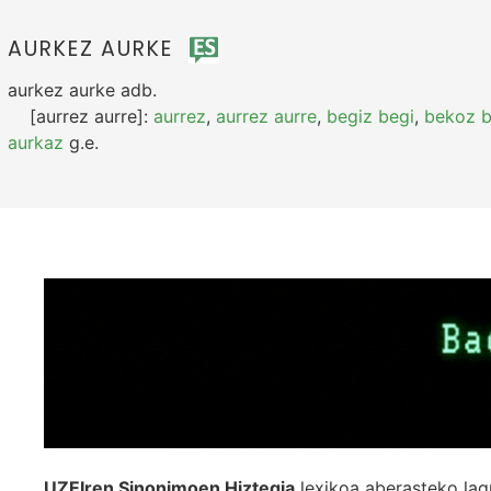
AURKEZ AURKE
aurkez aurke
adb.
[aurrez aurre]:
aurrez
,
aurrez aurre
,
begiz begi
,
bekoz 
aurkaz
g.e.
UZEIren Sinonimoen Hiztegia
lexikoa aberasteko lag