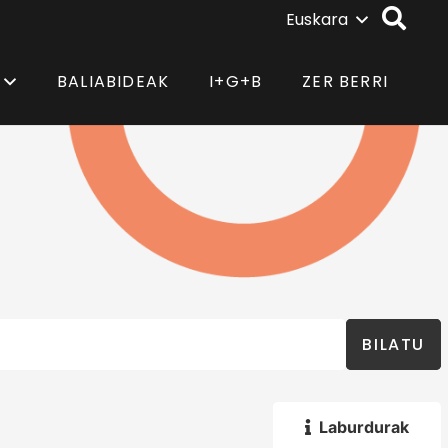
Euskara
BALIABIDEAK
I+G+B
ZER BERRI
BILATU
Laburdurak