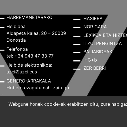
HARREMANETARAKO
HASIERA
Helbidea
NOR GARA
Aldapeta kalea, 20 – 20009
LEXIKOA ETA HIZTE
Donostia
ITZULPENGINTZA
Telefonoa
BALIABIDEAK
tel: +34 943 47 33 77
I+G+b
Helbide elektronikoa:
ZER BERRI
uzei@uzei.eus
GENERO-ARRAKALA
Hobeto ezagutu nahi zaitugu
Webgune honek cookie-ak erabiltzen ditu, zure nabigazi
Lege-oharra
Pribatutasun-politika
Cookie-politik