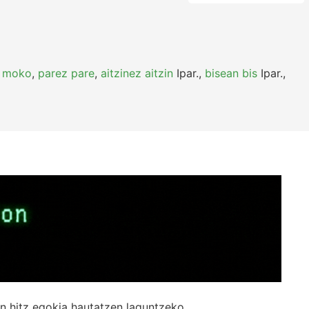
 moko
,
parez pare
,
aitzinez aitzin
Ipar.
,
bisean bis
Ipar.
,
n hitz egokia hautatzen laguntzeko.