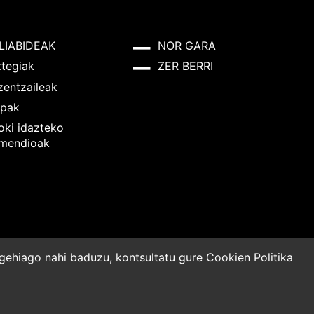
LIABIDEAK
NOR GARA
ztegiak
ZER BERRI
zentzaileak
pak
oki idazteko
mendioak
o gehiago nahi baduzu, kontsultatu gure
Cookien Politika