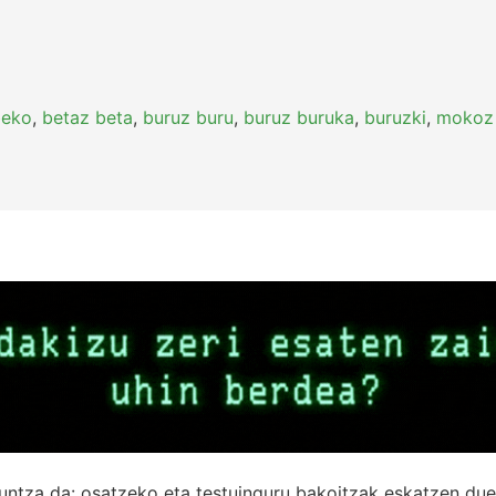
beko
,
betaz beta
,
buruz buru
,
buruz buruka
,
buruzki
,
mokoz
untza da: osatzeko eta testuinguru bakoitzak eskatzen due