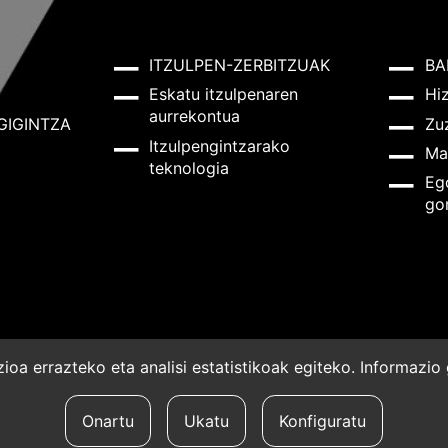
ITZULPEN-ZERBITZUAK
BA
Eskatu itzulpenaren
Hi
aurrekontua
GIGINTZA
Zu
Itzulpengintzarako
Ma
teknologia
Eg
go
oa errazteko eta analisi estatistikoak egiteko. Informazi
a
Onartu
Ukatu
Konfiguratu