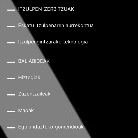
ITZULPEN-ZERBITZUAK
Eskatu itzulpenaren aurrekontua
Itzulpengintzarako teknologia
BALIABIDEAK
Hiztegiak
Zuzentzaileak
Mapak
Egoki idazteko gomendioak