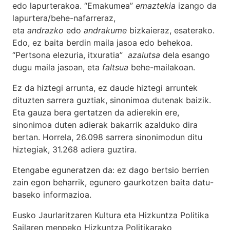
edo lapurterakoa. “Emakumea”
emaztekia
izango da
lapurtera/behe-nafarreraz,
eta
andrazko
edo
andrakume
bizkaieraz, esaterako.
Edo, ez baita berdin maila jasoa edo behekoa.
“Pertsona elezuria, itxuratia”
azalutsa
dela esango
dugu maila jasoan, eta
faltsua
behe-mailakoan.
Ez da hiztegi arrunta, ez daude hiztegi arruntek
dituzten sarrera guztiak, sinonimoa dutenak baizik.
Eta gauza bera gertatzen da adierekin ere,
sinonimoa duten adierak bakarrik azalduko dira
bertan. Horrela, 26.098 sarrera sinonimodun ditu
hiztegiak, 31.268 adiera guztira.
Etengabe eguneratzen da: ez dago bertsio berrien
zain egon beharrik, egunero gaurkotzen baita datu-
baseko informazioa.
Eusko Jaurlaritzaren Kultura eta Hizkuntza Politika
Sailaren menpeko Hizkuntza Politikarako