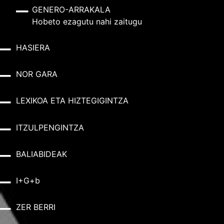
GENERO-ARRAKALA
Hobeto ezagutu nahi zaitugu
HASIERA
NOR GARA
LEXIKOA ETA HIZTEGIGINTZA
ITZULPENGINTZA
BALIABIDEAK
I+G+b
ZER BERRI