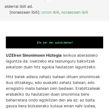
alderrai ibili
ad.
[noraezean ibili]:
orron ibili
,
noraezean ibili
UZEIren Sinonimoen Hiztegia
lexikoa aberasteko
laguntza da: osatzeko eta testuinguru bakoitzak
eskatzen duen hitz egokia hautatzen laguntzeko.
Hitz batek adiera zehatz batean dituen sinonimoak
ikus ditzakegu, edo euskalki zehatz batean, edo
erregistro maila batean zein bestean. Erabiltzaileak
erabakiko du hautatzen duen sinonimoa bere
beharretara ondo egokitzen den ala ez: ez baita
gauza bera bizkaierako kutsua eman nahi izatea,