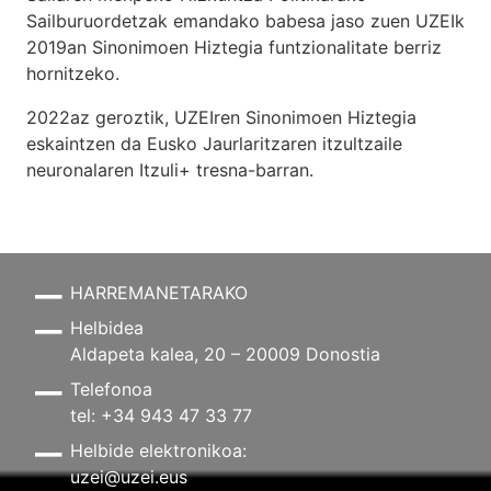
Sailburuordetzak emandako babesa jaso zuen UZEIk
2019an Sinonimoen Hiztegia funtzionalitate berriz
hornitzeko.
2022az geroztik, UZEIren Sinonimoen Hiztegia
eskaintzen da Eusko Jaurlaritzaren itzultzaile
neuronalaren
Itzuli+
tresna-barran.
HARREMANETARAKO
Helbidea
Aldapeta kalea, 20 – 20009 Donostia
Telefonoa
tel: +34 943 47 33 77
Helbide elektronikoa:
uzei@uzei.eus