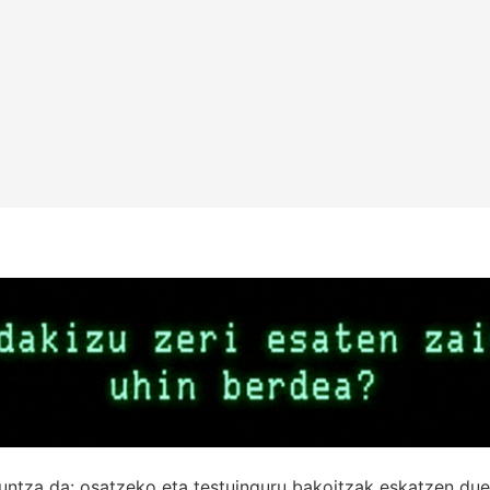
untza da: osatzeko eta testuinguru bakoitzak eskatzen due