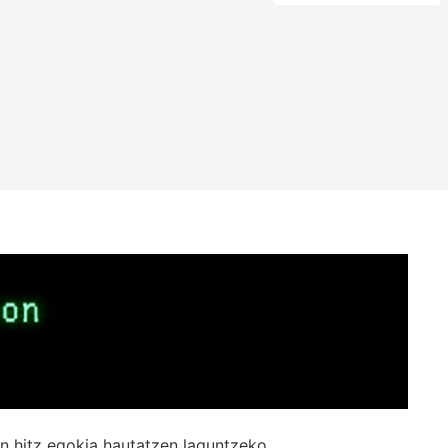
n hitz egokia hautatzen laguntzeko.