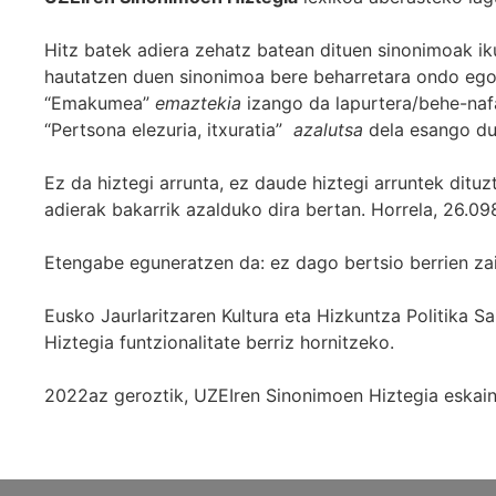
Hitz batek adiera zehatz batean dituen sinonimoak iku
hautatzen duen sinonimoa bere beharretara ondo egok
“Emakumea”
emaztekia
izango da lapurtera/behe-naf
“Pertsona elezuria, itxuratia”
azalutsa
dela esango du
Ez da hiztegi arrunta, ez daude hiztegi arruntek ditu
adierak bakarrik azalduko dira bertan. Horrela, 26.098
Etengabe eguneratzen da: ez dago bertsio berrien za
Eusko Jaurlaritzaren Kultura eta Hizkuntza Politika
Hiztegia funtzionalitate berriz hornitzeko.
2022az geroztik, UZEIren Sinonimoen Hiztegia eskaint