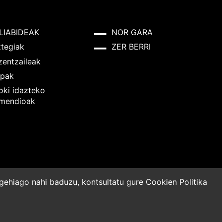
LIABIDEAK
NOR GARA
ztegiak
ZER BERRI
zentzaileak
pak
oki idazteko
mendioak
o gehiago nahi baduzu, kontsultatu gure
Cookien Politika