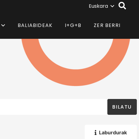
Euskara
BALIABIDEAK
I+G+B
ZER BERRI
BILATU
Laburdurak