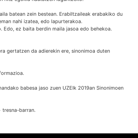
ila batean zein bestean. Erabiltzaileak erabakiko du
man nahi izatea, edo lapurterakoa.
. Edo, ez baita berdin maila jasoa edo behekoa.
era gertatzen da adierekin ere, sinonimoa duten
formazioa.
k emandako babesa jaso zuen UZEIk 2019an Sinonimoen
+
tresna-barran.