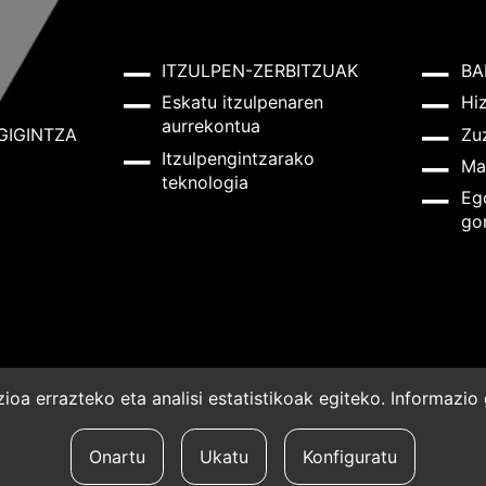
ITZULPEN-ZERBITZUAK
BA
Eskatu itzulpenaren
Hi
aurrekontua
GIGINTZA
Zu
Itzulpengintzarako
Ma
teknologia
Eg
go
oa errazteko eta analisi estatistikoak egiteko. Informazi
a
Onartu
Ukatu
Konfiguratu