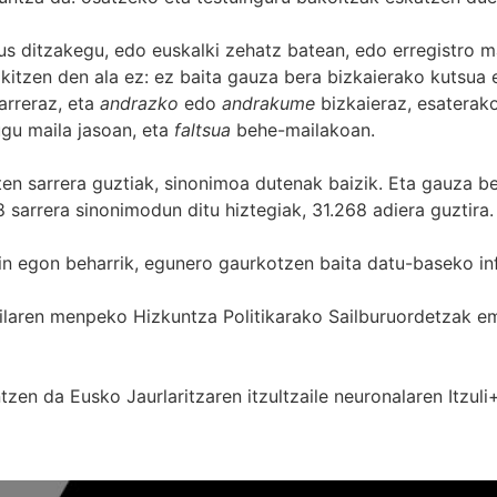
s ditzakegu, edo euskalki zehatz batean, edo erregistro ma
itzen den ala ez: ez baita gauza bera bizkaierako kutsua e
arreraz, eta
andrazko
edo
andrakume
bizkaieraz, esaterako
gu maila jasoan, eta
faltsua
behe-mailakoan.
zten sarrera guztiak, sinonimoa dutenak baizik. Eta gauza b
 sarrera sinonimodun ditu hiztegiak, 31.268 adiera guztira.
in egon beharrik, egunero gaurkotzen baita datu-baseko in
 Sailaren menpeko Hizkuntza Politikarako Sailburuordetza
zen da Eusko Jaurlaritzaren itzultzaile neuronalaren
Itzuli