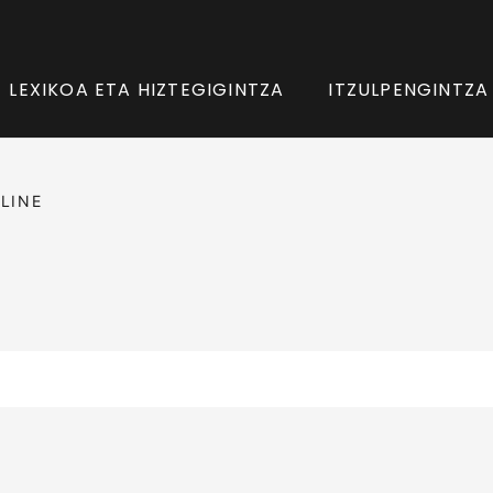
LEXIKOA ETA HIZTEGIGINTZA
ITZULPENGINTZA
LINE