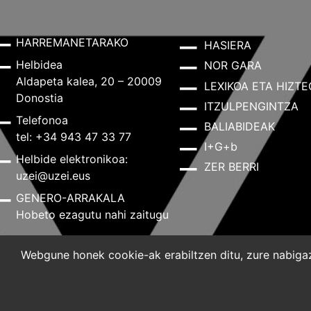
HARREMANETARAKO
HASIERA
Helbidea
NOR GARA
Aldapeta kalea, 20 – 20009
LEXIKOA ETA HIZTE
Donostia
ITZULPENGINTZA
Telefonoa
BALIABIDEAK
tel: +34 943 47 33 77
I+G+b
Helbide elektronikoa:
ZER BERRI
uzei@uzei.eus
GENERO-ARRAKALA
Hobeto ezagutu nahi zaitugu
Webgune honek cookie-ak erabiltzen ditu, zure nabigazi
Lege-oharra
Pribatutasun-politika
Cookie-politik