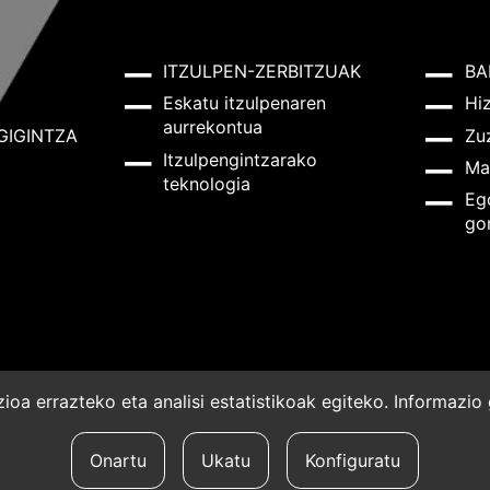
ITZULPEN-ZERBITZUAK
BA
Eskatu itzulpenaren
Hi
aurrekontua
GIGINTZA
Zu
Itzulpengintzarako
Ma
teknologia
Eg
go
oa errazteko eta analisi estatistikoak egiteko. Informazi
a
Onartu
Ukatu
Konfiguratu