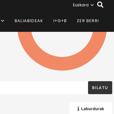
Euskara
BALIABIDEAK
I+G+B
ZER BERRI
BILATU
Laburdurak