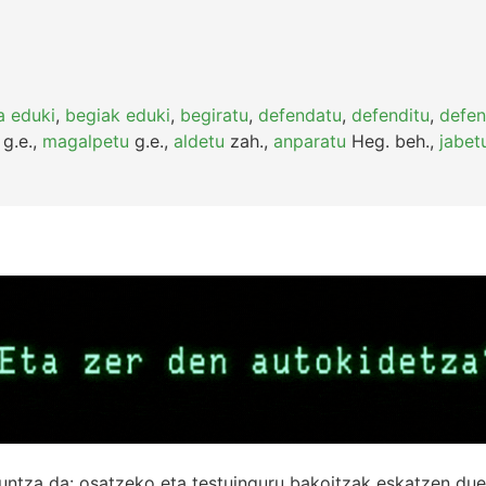
a eduki
,
begiak eduki
,
begiratu
,
defendatu
,
defenditu
,
defen
g.e.
,
magalpetu
g.e.
,
aldetu
zah.
,
anparatu
Heg.
beh.
,
jabet
untza da: osatzeko eta testuinguru bakoitzak eskatzen due