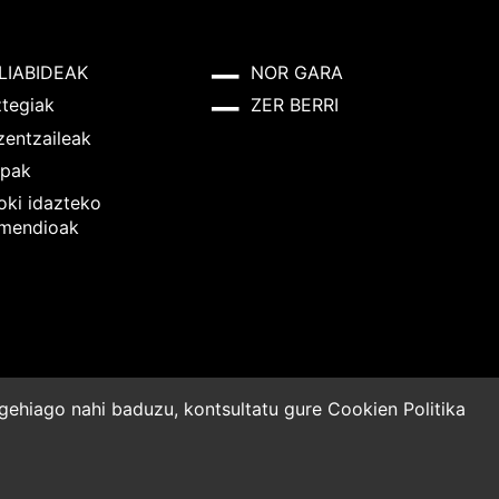
LIABIDEAK
NOR GARA
ztegiak
ZER BERRI
zentzaileak
pak
oki idazteko
mendioak
o gehiago nahi baduzu, kontsultatu gure
Cookien Politika