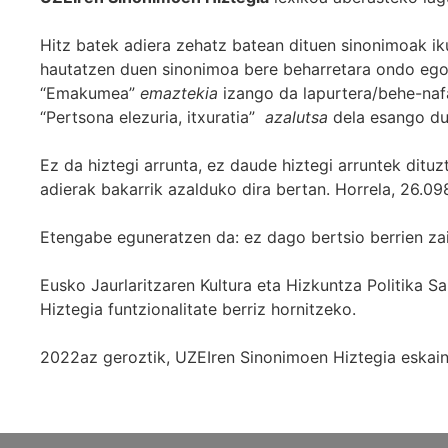
Hitz batek adiera zehatz batean dituen sinonimoak iku
hautatzen duen sinonimoa bere beharretara ondo egok
“Emakumea”
emaztekia
izango da lapurtera/behe-naf
“Pertsona elezuria, itxuratia”
azalutsa
dela esango du
Ez da hiztegi arrunta, ez daude hiztegi arruntek ditu
adierak bakarrik azalduko dira bertan. Horrela, 26.098
Etengabe eguneratzen da: ez dago bertsio berrien za
Eusko Jaurlaritzaren Kultura eta Hizkuntza Politika
Hiztegia funtzionalitate berriz hornitzeko.
2022az geroztik, UZEIren Sinonimoen Hiztegia eskaint