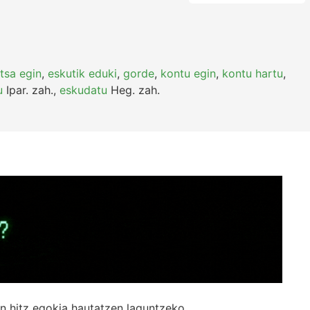
tsa egin
,
eskutik eduki
,
gorde
,
kontu egin
,
kontu hartu
,
u
Ipar.
zah.
,
eskudatu
Heg.
zah.
n hitz egokia hautatzen laguntzeko.