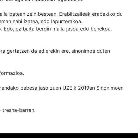
ila batean zein bestean. Erabiltzaileak erabakiko du
man nahi izatea, edo lapurterakoa.
. Edo, ez baita berdin maila jasoa edo behekoa.
era gertatzen da adierekin ere, sinonimoa duten
formazioa.
k emandako babesa jaso zuen UZEIk 2019an Sinonimoen
+
tresna-barran.