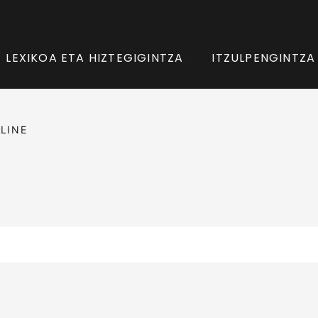
LEXIKOA ETA HIZTEGIGINTZA
ITZULPENGINTZA
LINE