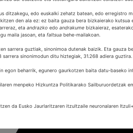
s ditzakegu, edo euskalki zehatz batean, edo erregistro ma
itzen den ala ez: ez baita gauza bera bizkaierako kutsua e
arreraz, eta
andrazko
edo
andrakume
bizkaieraz, esaterako
gu maila jasoan, eta
faltsua
behe-mailakoan.
zten sarrera guztiak, sinonimoa dutenak baizik. Eta gauza b
 sarrera sinonimodun ditu hiztegiak, 31.268 adiera guztira.
in egon beharrik, egunero gaurkotzen baita datu-baseko in
 Sailaren menpeko Hizkuntza Politikarako Sailburuordetza
zen da Eusko Jaurlaritzaren itzultzaile neuronalaren
Itzuli