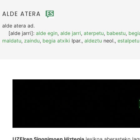
ALDE ATERA
alde atera
ad.
[alde jarri]:
alde egin
,
alde jarri
,
aterpetu
,
babestu
,
begi
maldatu
,
zaindu
,
begia atxiki
Ipar.
,
aldeztu
neol.
,
estalpetu
UZEIren Sinonimoen Hiztegia
lexikoa aberasteko lag