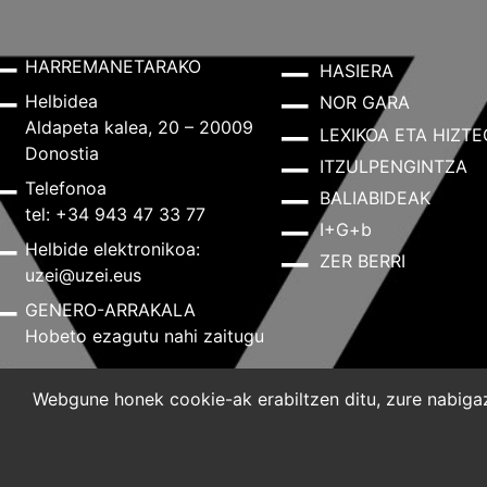
HARREMANETARAKO
HASIERA
Helbidea
NOR GARA
Aldapeta kalea, 20 – 20009
LEXIKOA ETA HIZTE
Donostia
ITZULPENGINTZA
Telefonoa
BALIABIDEAK
tel: +34 943 47 33 77
I+G+b
Helbide elektronikoa:
ZER BERRI
uzei@uzei.eus
GENERO-ARRAKALA
Hobeto ezagutu nahi zaitugu
Webgune honek cookie-ak erabiltzen ditu, zure nabigazi
Lege-oharra
Pribatutasun-politika
Cookie-politik